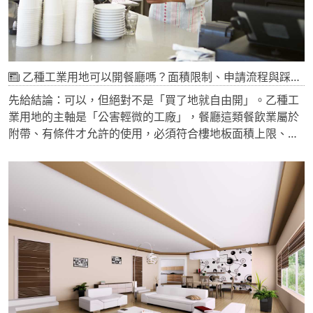
乙種工業用地可以開餐廳嗎？面積限制、申請流程與踩雷風險一次講清楚
先給結論：可以，但絕對不是「買了地就自由開」。乙種工
業用地的主軸是「公害輕微的工廠」，餐廳這類餐飲業屬於
附帶、有條件才允許的使用，必須符合樓地板面積上限、經
縣市政府審查核准，而且各縣市的施行細則規定並不一致。
如果你只是要設「員工餐廳」，門檻很低；但如果想開一間
對外拉客人上門的餐廳，土地使用分區這一關沒過，就算拿
到營業登記，事後也可能被檢舉、被要求停業。