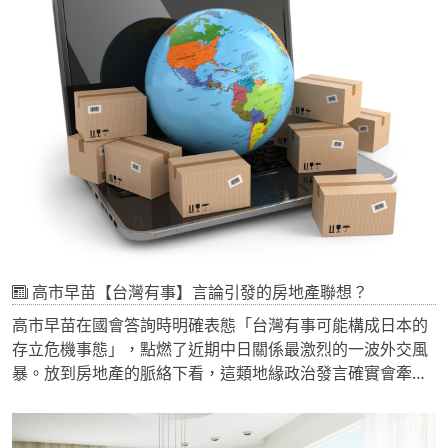
高市早苗【台灣有事】言論引發的房地產聯想？
高市早苗在國會答詢時明確表態「台灣有事可能構成日本的
存立危機事態」，點燃了近期中日關係最激烈的一波外交風
暴。放到房地產的脈絡下看，這類地緣政治發言確實會牽動
台灣人的觀感與部分資金的避險動作，但從國際上過去類似
事件的實際數據來看，它對房市的衝擊幅度屬於「短期、局
部、可預期」的等級，不是能讓房價結構性崩跌的力量。這