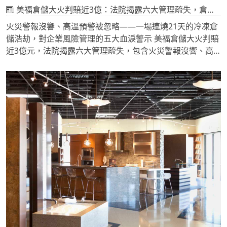
美福倉儲大火判賠近3億：法院揭露六大管理疏失，倉儲業者該如何自保？
火災警報沒響、高溫預警被忽略——一場連燒21天的冷凍倉
儲浩劫，對企業風險管理的五大血淚警示 美福倉儲大火判賠
近3億元，法院揭露六大管理疏失，包含火災警報沒響、高
溫預警被忽略等重大缺失。本文深入解析倉儲業者如何強化
風險管理、保險代位求償機制，以及企業該如何自保。