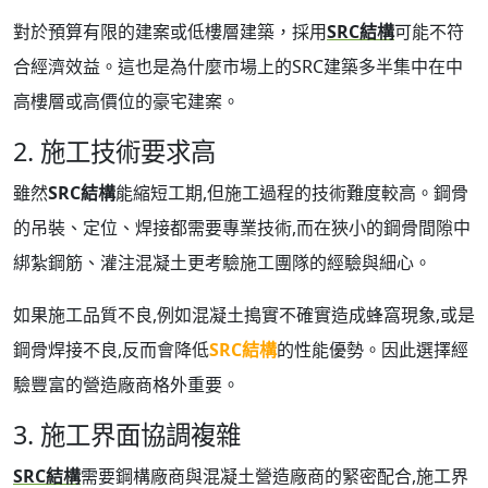
對於預算有限的建案或低樓層建築，採用
SRC結構
可能不符
合經濟效益。這也是為什麼市場上的SRC建築多半集中在中
高樓層或高價位的豪宅建案。
2. 施工技術要求高
雖然
SRC結構
能縮短工期,但施工過程的技術難度較高。鋼骨
的吊裝、定位、焊接都需要專業技術,而在狹小的鋼骨間隙中
綁紮鋼筋、灌注混凝土更考驗施工團隊的經驗與細心。
如果施工品質不良,例如混凝土搗實不確實造成蜂窩現象,或是
鋼骨焊接不良,反而會降低
SRC結構
的性能優勢。因此選擇經
驗豐富的營造廠商格外重要。
3. 施工界面協調複雜
SRC結構
需要鋼構廠商與混凝土營造廠商的緊密配合,施工界