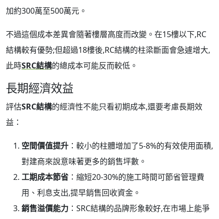
加約300萬至500萬元。
不過這個成本差異會隨著樓層高度而改變。在15樓以下,RC
結構較有優勢;但超過18樓後,RC結構的柱梁斷面會急遽增大,
此時
SRC結構
的總成本可能反而較低。
長期經濟效益
評估
SRC結構
的經濟性不能只看初期成本,還要考慮長期效
益：
空間價值提升
：較小的柱體增加了5-8%的有效使用面積,
對建商來說意味著更多的銷售坪數。
工期成本節省
：縮短20-30%的施工時間可節省管理費
用、利息支出,提早銷售回收資金。
銷售溢價能力
：SRC結構的品牌形象較好,在市場上能爭