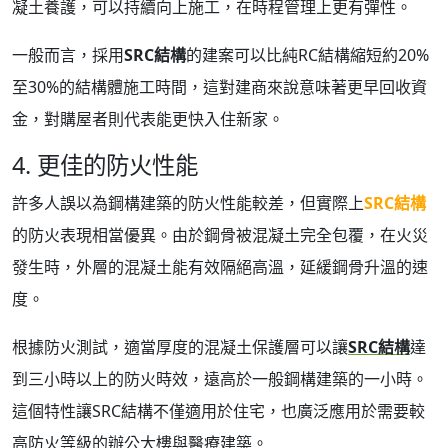
凝土養護，可以持續向上施工，在時程管理上更有彈性。
一般而言，採用
SRC結構
的建案可以比純RC結構縮短約20%
至30%的結構體施工時間，這對建商來說意味著更早回收資
金，對購屋者則代表能更快入住新家。
4. 更佳的防火性能
許多人誤以為鋼構建築的防火性能較差，但實際上
SRC結構
的防火表現相當優異。由於鋼骨被混凝土完全包覆，在火災
發生時，外層的混凝土能有效隔絕高溫，延緩鋼骨升溫的速
度。
根據防火測試，適當厚度的混凝土保護層可以讓
SRC結構
達
到三小時以上的防火時效，遠高於一般鋼構建築的一小時。
這個特性讓SRC結構不僅適用於住宅，也廣泛應用於需要較
高防火等級的辦公大樓與醫療建築。