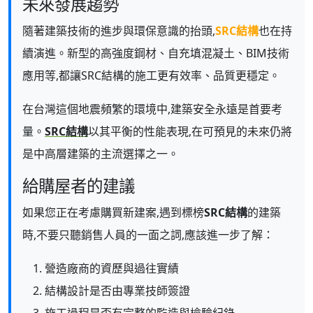
未來發展趨勢
隨著建築技術的進步與環保意識的抬頭,
SRC結構
也在持
續演進。新型的高強度鋼材、自充填混凝土、BIM技術
應用等,都讓SRC結構的施工更有效率、品質更穩定。
在台灣這個地震頻繁的環境中,建築安全永遠是首要考
量。
SRC結構
以其平衡的性能表現,在可預見的未來仍將
是中高層建築的主流選擇之一。
給購屋者的建議
如果您正在考慮購買新建案,遇到標榜
SRC結構
的建築
時,不要只聽銷售人員的一面之詞,應該進一步了解：
營造廠商的資歷與過往實績
結構設計是否由專業技師簽證