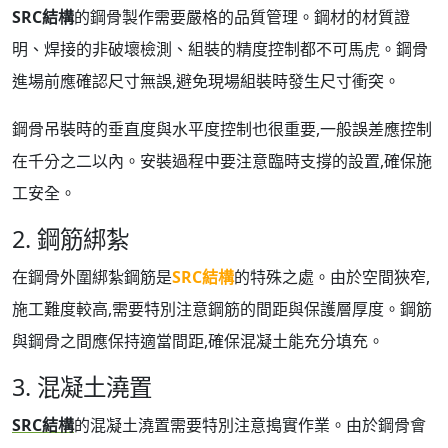
SRC結構
的鋼骨製作需要嚴格的品質管理。鋼材的材質證
明、焊接的非破壞檢測、組裝的精度控制都不可馬虎。鋼骨
進場前應確認尺寸無誤,避免現場組裝時發生尺寸衝突。
鋼骨吊裝時的垂直度與水平度控制也很重要,一般誤差應控制
在千分之二以內。安裝過程中要注意臨時支撐的設置,確保施
工安全。
2. 鋼筋綁紮
在鋼骨外圍綁紮鋼筋是
SRC結構
的特殊之處。由於空間狹窄,
施工難度較高,需要特別注意鋼筋的間距與保護層厚度。鋼筋
與鋼骨之間應保持適當間距,確保混凝土能充分填充。
3. 混凝土澆置
SRC結構
的混凝土澆置需要特別注意搗實作業。由於鋼骨會