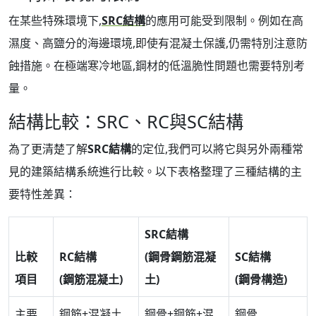
在某些特殊環境下,
SRC結構
的應用可能受到限制。例如在高
濕度、高鹽分的海邊環境,即使有混凝土保護,仍需特別注意防
蝕措施。在極端寒冷地區,鋼材的低溫脆性問題也需要特別考
量。
結構比較：SRC、RC與SC結構
為了更清楚了解
SRC結構
的定位,我們可以將它與另外兩種常
見的建築結構系統進行比較。以下表格整理了三種結構的主
要特性差異：
SRC結構
比較
RC結構
(鋼骨鋼筋混凝
SC結構
項目
(鋼筋混凝土)
土)
(鋼骨構造)
主要
鋼筋+混凝土
鋼骨+鋼筋+混
鋼骨