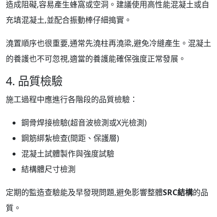
造成阻礙,容易產生蜂窩或空洞。建議使用高性能混凝土或自
充填混凝土,並配合振動棒仔細搗實。
澆置順序也很重要,通常先澆柱再澆梁,避免冷縫產生。混凝土
的養護也不可忽視,適當的養護能確保強度正常發展。
4. 品質檢驗
施工過程中應進行各階段的品質檢驗：
鋼骨焊接檢驗(超音波檢測或X光檢測)
鋼筋綁紮檢查(間距、保護層)
混凝土試體製作與強度試驗
結構體尺寸檢測
定期的監造查驗能及早發現問題,避免影響整體
SRC結構
的品
質。