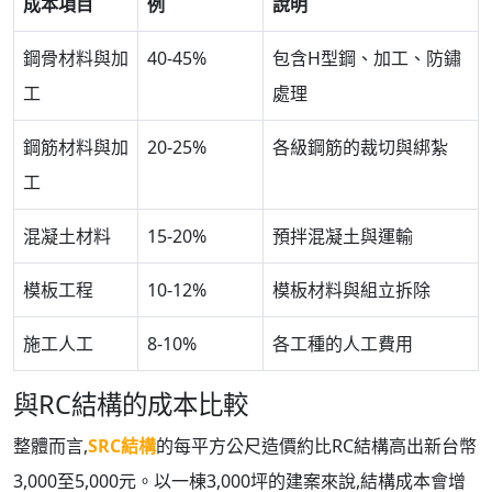
成本項目
例
說明
鋼骨材料與加
40-45%
包含H型鋼、加工、防鏽
工
處理
鋼筋材料與加
20-25%
各級鋼筋的裁切與綁紮
工
混凝土材料
15-20%
預拌混凝土與運輸
模板工程
10-12%
模板材料與組立拆除
施工人工
8-10%
各工種的人工費用
與RC結構的成本比較
整體而言,
SRC結構
的每平方公尺造價約比RC結構高出新台幣
3,000至5,000元。以一棟3,000坪的建案來說,結構成本會增