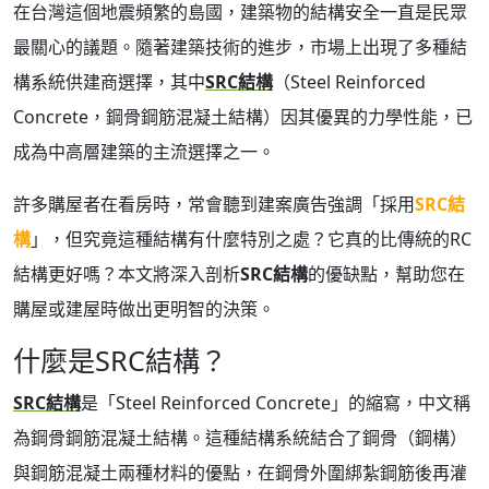
在台灣這個地震頻繁的島國，建築物的結構安全一直是民眾
最關心的議題。隨著建築技術的進步，市場上出現了多種結
構系統供建商選擇，其中
SRC結構
（Steel Reinforced
Concrete，鋼骨鋼筋混凝土結構）因其優異的力學性能，已
成為中高層建築的主流選擇之一。
許多購屋者在看房時，常會聽到建案廣告強調「採用
SRC結
構
」，但究竟這種結構有什麼特別之處？它真的比傳統的RC
結構更好嗎？本文將深入剖析
SRC結構
的優缺點，幫助您在
購屋或建屋時做出更明智的決策。
什麼是SRC結構？
SRC結構
是「Steel Reinforced Concrete」的縮寫，中文稱
為鋼骨鋼筋混凝土結構。這種結構系統結合了鋼骨（鋼構）
與鋼筋混凝土兩種材料的優點，在鋼骨外圍綁紮鋼筋後再灌