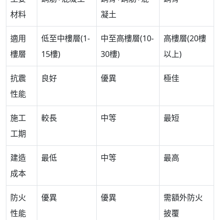
材料
凝土
適用
低至中樓層(1-
中至高樓層(10-
高樓層(20樓
樓層
15樓)
30樓)
以上)
抗震
良好
優異
極佳
性能
施工
較長
中等
最短
工期
建造
最低
中等
最高
成本
防火
優異
優異
需額外防火
性能
披覆