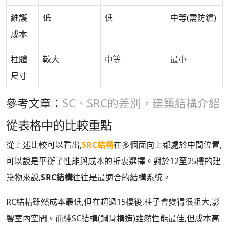
維護
低
低
中等(需防鏽)
成本
柱體
較大
中等
最小
尺寸
參考文章：
SC、SRC的差別，建築結構介紹
從表格中的比較重點
從上述比較可以看出,
SRC結構
在多個面向上都處於中間位置,
可以說是平衡了性能與成本的折衷選擇。對於12至25樓的建
築物來說,
SRC結構
往往是最適合的結構系統。
RC結構雖然成本最低,但在超過15樓後,柱子會變得很粗大,影
響室內空間。而純SC結構(鋼骨構造)雖然性能最佳,但成本高