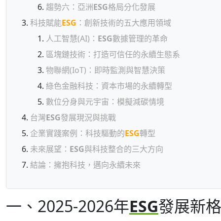
趨勢六：亞洲
ESG
格局分化發展
科技賦能
ESG
：創新技術的五大應用領域
人工智慧(AI)：
ESG
數據管理的革命
區塊鏈技術：打造可信任的永續生態系
物聯網(IoT)：即時監測與智慧決策
綠色金融科技：資本市場的永續轉型
數位分身與元宇宙：模擬減碳情境
台灣
ESG
發展現況與挑戰
企業實踐案例：科技驅動的
ESG
轉型
未來展望：
ESG
與科技整合的三大方向
結論：擁抱科技，邁向永續未來
一、2025-2026年
ESG
發展新