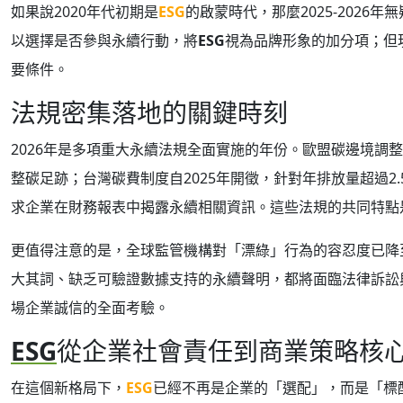
如果說2020年代初期是
ESG
的啟蒙時代，那麼2025-202
以選擇是否參與永續行動，將
ESG
視為品牌形象的加分項；但
要條件。
法規密集落地的關鍵時刻
2026年是多項重大永續法規全面實施的年份。歐盟碳邊境調整
整碳足跡；台灣碳費制度自2025年開徵，針對年排放量超過2.5
求企業在財務報表中揭露永續相關資訊。這些法規的共同特點
更值得注意的是，全球監管機構對「漂綠」行為的容忍度已降至
大其詞、缺乏可驗證數據支持的永續聲明，都將面臨法律訴訟
場企業誠信的全面考驗。
ESG
從企業社會責任到商業策略核
在這個新格局下，
ESG
已經不再是企業的「選配」，而是「標