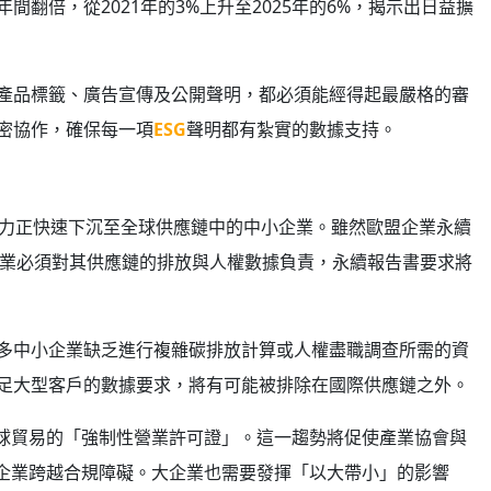
翻倍，從2021年的3%上升至2025年的6%，揭示出日益擴
產品標籤、廣告宣傳及公開聲明，都必須能經得起最嚴格的審
密協作，確保每一項
ESG
聲明都有紮實的數據支持。
壓力正快速下沉至全球供應鏈中的中小企業。雖然歐盟企業永續
型企業必須對其供應鏈的排放與人權數據負責，永續報告書要求將
多中小企業缺乏進行複雜碳排放計算或人權盡職調查所需的資
足大型客戶的數據要求，將有可能被排除在國際供應鏈之外。
球貿易的「強制性營業許可證」。這一趨勢將促使產業協會與
企業跨越合規障礙。大企業也需要發揮「以大帶小」的影響