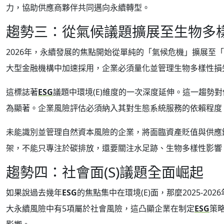
力，協助供應商夥伴共同邁向永續轉型。
趨勢三：從氣候議題擴展至生物多
2026年，永續發展的焦點開始從單純的「氣候危機」擴展至「
大型金融機構中加速採用，企業必須量化並管理生物多樣性損
這標誌著
ESG
議題中環境(E)維度的一次深度延伸。這一趨勢
為顯著。企業風險評估必須納入其對生態系統服務的依賴程度
未能識別並管理自然資本風險的企業，將面臨資產貶值與供應
架，不能只專注於碳排放，還要關注水足跡、生物多樣性影響
趨勢四：社會面(S)議題全面崛起
如果說過去幾年
ESG
的焦點集中在環境(E)面，那麼2025-2
大永續風險中有5項屬於社會風險，這凸顯企業在制定
ESG
策