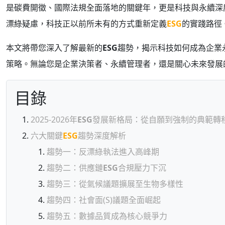
是碳費開徵、國際法規全面落地的關鍵年，更是科技與永續深
漂綠疑慮，科技正以前所未有的方式重新定義
ESG
的實踐路徑
本文將帶您深入了解最新的
ESG
趨勢，揭示科技如何成為企業
策略。無論您是企業決策者、永續管理者，還是關心未來發展
目錄
2025-2026年
ESG
發展新格局：從自願到強制的典範轉
六大關鍵
ESG
趨勢深度解析
趨勢一：反漂綠執法進入高峰期
趨勢二：供應鏈
ESG
合規壓力下沉
趨勢三：從氣候議題擴展至生物多樣性
趨勢四：社會面(S)議題全面崛起
趨勢五：數據品質成為核心競爭力