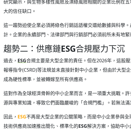
研究顯示，與生物多樣性風險及漂綠風險相關的企業比例在五年間
大的信任缺口。
這一趨勢迫使企業必須將綠色行銷話語權交還給數據與科學。
計。企業的永續部門、法律部門與行銷部門必須前所未有地緊
趨勢二：供應鏈
ESG
合規壓力下沉
過去，
ESG
合規主要是大型企業的責任。但在2026年，這股
報導指令(CSRD)等法規並未直接針對中小企業，但由於大
成為硬性標準，並被轉嫁至所有供應商。
這對作為全球經濟骨幹的中小企業而言，是一項重大挑戰。許
源與專業知識，導致它們面臨嚴峻的「合規門檻」。若無法滿
因此，
ESG
不再是大型企業的公關策略，而是中小企業參與全
技術供應商加速推出簡化、標準化的
ESG
解決方案，協助中小