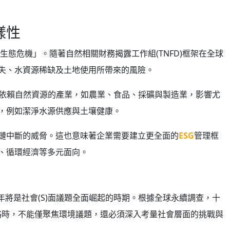
樣性
生態危機」。隨著自然相關財務揭露工作組(TNFD)框架在全球
失、水資源稀缺及土地使用所帶來的風險。
對依賴自然資源的產業，如農業、食品、採礦與製造業，影響尤
，例如潔淨水源供應與土壤健康。
鏈中斷的威脅。這也意味著企業需要建立更全面的
ESG
管理框
、循環經濟等多元面向。
026年將是社會(S)面議題全面崛起的時期。根據全球永續調查，十
略時，不能僅聚焦環境議題，還必須深入考量社會層面的挑戰與