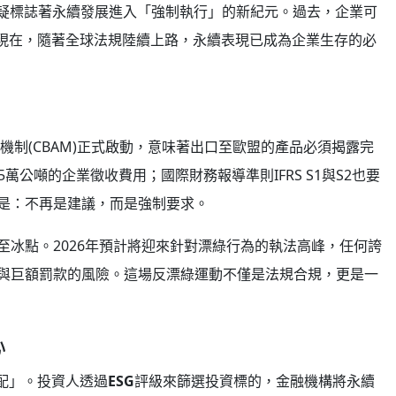
6年無疑標誌著永續發展進入「強制執行」的新紀元。過去，企業可
現在，隨著全球法規陸續上路，永續表現已成為企業生存的必
機制(CBAM)正式啟動，意味著出口至歐盟的產品必須揭露完
萬公噸的企業徵收費用；國際財務報導準則IFRS S1與S2也要
是：不再是建議，而是強制要求。
冰點。2026年預計將迎來針對漂綠行為的執法高峰，任何誇
與巨額罰款的風險。這場反漂綠運動不僅是法規合規，更是一
心
配」。投資人透過
ESG
評級來篩選投資標的，金融機構將永續