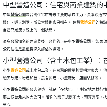
中型營造公司：住宅與商業建築的
中型
營造公司
是台灣住宅市場最主要的承包主力，資本額通常
樓）、透天別墅、辦公大樓到廠房都有。 這類
營造公司
的特點
自己只是流水線上的一個號碼。
很多台灣知名的建案背後，合作的正是中型
營造公司
。 如果
公司
往往是最值得深入評估的選項。
小型營造公司（含土木包工業）：
小型
營造公司
或土木包工業，在台灣的數量其實相當龐大。 
透天改建、增建加蓋、農舍興建、小型廠房、店面裝修等。
小型
營造公司
的最大優勢，就是「在地化」。 對當地建材行
那些從台北來的大公司。 若你的案子規模不大、預算有限，
省心。