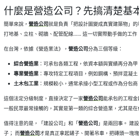
什麼是營造公司？先搞清楚基
簡單來說，
營造公司
就是負責「把設計圖變成真實建築物」的
打地基、立柱、砌牆、配管配線…… 這一切實際動手做的工作
在台灣，依據《營造業法》，
營造公司
分為三個等級：
綜合營造業
：可承包各類工程，依資本額與實績再分為甲
專業營造業
：專攻特定工程項目，例如鋼構、預拌混凝土
土木包工業
：規模較小，通常承接小型工程或作為分包商
這個法定分級制度，直接決定了一家
營造公司
能承包的工程金
一般民眾最常接觸的，其實是第一類的綜合營造業，尤其是在
值得注意的是，「建設公司」和「
營造公司
」是兩回事。 建
子； 而
營造公司
才是真正拿起鏟子、開著吊車，把磚頭一塊塊