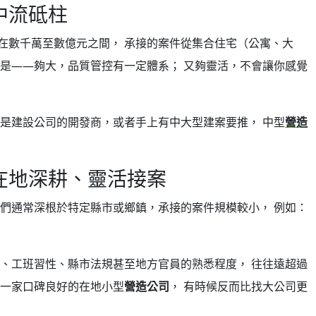
中流砥柱
在數千萬至數億元之間， 承接的案件從集合住宅（公寓、大
是——夠大，品質管控有一定體系； 又夠靈活，不會讓你感覺
你是建設公司的開發商，或者手上有中大型建案要推， 中型
營造
在地深耕、靈活接案
他們通常深根於特定縣市或鄉鎮，承接的案件規模較小， 例如：
情、工班習性、縣市法規甚至地方官員的熟悉程度， 往往遠超過
找一家口碑良好的在地小型
營造公司
， 有時候反而比找大公司更