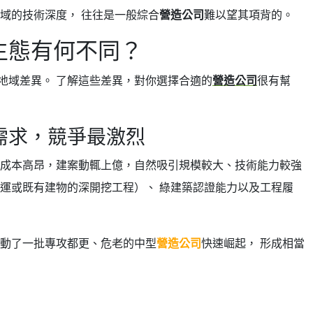
域的技術深度， 往往是一般綜合
營造公司
難以望其項背的。
生態有何不同？
地域差異。 了解這些差異，對你選擇合適的
營造公司
很有幫
需求，競爭最激烈
得成本高昂，建案動輒上億，自然吸引規模較大、技術能力較強
捷運或既有建物的深開挖工程）、 綠建築認證能力以及工程履
帶動了一批專攻都更、危老的中型
營造公司
快速崛起， 形成相當