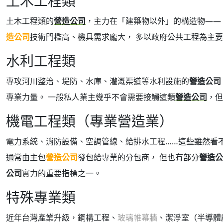
土木工程類
土木工程類的
營造公司
，主力在「建築物以外」的構造物——
造公司
技術門檻高、機具需求龐大， 多以政府公共工程為主
水利工程類
專攻河川整治、堤防、水庫、灌溉渠道等水利設施的
營造公司
專業力量。 一般私人業主幾乎不會需要接觸這類
營造公司
，但
機電工程類（專業營造業）
電力系統、消防設備、空調管線、給排水工程……這些雖然看不
通常由主包
營造公司
發包給專業的分包商， 但也有部分
營造公
公司
實力的重要指標之一。
特殊專業類
近年台灣產業升級，鋼構工程、
玻璃帷幕牆
、潔淨室（半導體