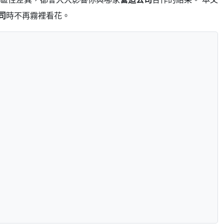
司
時不再霧裡看花。