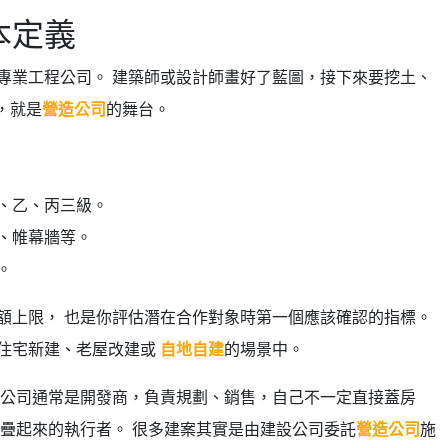
本定義
專業工程公司。 建築師或設計師畫好了藍圖，接下來要挖土、
，就是
營造公司
的舞台。
、乙、丙三級。
、帷幕牆等。
。
額上限， 也是你評估潛在合作對象時第一個應該確認的指標。
住宅新建、老屋改建或
自地自建
的場景中。
設公司通常是開發商，負責規劃、銷售，自己不一定直接蓋房
疊起來的執行者。 很多建案其實是由建設公司委託
營造公司
施