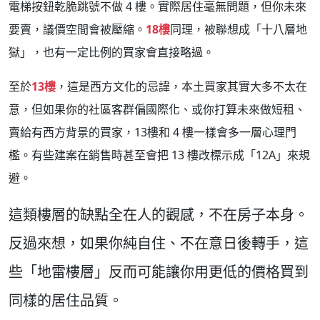
電梯按鈕乾脆跳號不做 4 樓。實際居住毫無問題，但你未來
要賣，議價空間會被壓縮。
18樓
同理，被聯想成「十八層地
獄」，也有一定比例的買家會直接略過。
至於
13樓
，這是西方文化的忌諱，本土買家其實大多不太在
意，但如果你的社區客群偏國際化、或你打算未來做短租、
賣給有西方背景的買家，13樓和 4 樓一樣會多一層心理門
檻。有些建案在銷售時甚至會把 13 樓改標示成「12A」來規
避。
這類樓層的缺點全在人的觀感，不在房子本身。
反過來想，如果你純自住、不在意日後轉手，這
些「地雷樓層」反而可能讓你用更低的價格買到
同樣的居住品質。