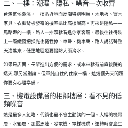
二、一樓：潮濕、隱私、噪音一次收齊
台灣氣候潮濕，一樓貼近地面反潮特別明顯，木地板、實木
家具、衣櫃背板發霉的機率遠比高樓層高。再來是隱私——
馬路邊的一樓，路人一抬頭就看進你家客廳，最後往往得裝
上一層鐵窗把採光也犧牲掉。車聲、機車聲、路人講話聲整
天灌進來，低窪地區還要提防大雨淹水。
如果是店面、長輩進出方便的需求、或本來就有前庭後院的
透天,那另當別論。但單純自住的住家一樓，這幾個先天問題
你要有心理準備。
三、機電設備層的相鄰樓層：看不見的低
頻噪音
這是最多人忽略、代銷也最不會主動講的一個。大樓的機電
層、水箱層、加壓馬達、發電機、電梯機房，運轉時會產生