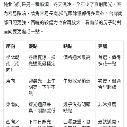
純北向則是另一種麻煩：冬天濕冷、全年少了直射陽光，室
內容易陰暗、牆角容易長霉,採光跟除濕都得多費心。台灣南
部日照更強，西曬的殺傷力也會再放大，看南部的房子時對
座向要更龜毛一點。
座向
優點
缺點
建議
坐北朝
冬暖夏涼、採
價格通常最高
首選，值得
南（南
光通風最穩定
多花一點
向）
東向
迎晨光、上午
午後採光稍弱
次優，很適
明亮、下午不
合早起族
熱
東南向
採光通風兼
幾乎沒有明顯
非常推薦
具、悶熱感低
缺點
西向／
下午日照充
西曬嚴重、夏
最該避開，