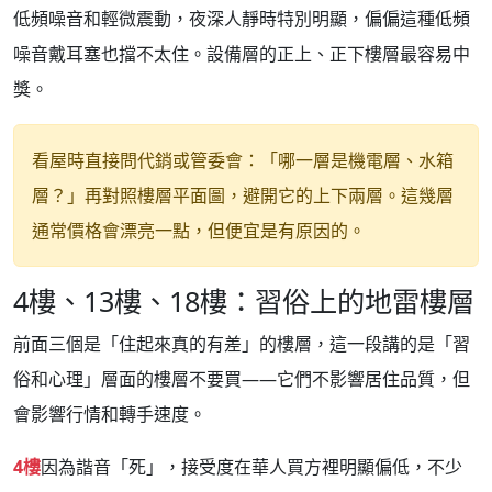
低頻噪音和輕微震動，夜深人靜時特別明顯，偏偏這種低頻
噪音戴耳塞也擋不太住。設備層的正上、正下樓層最容易中
獎。
看屋時直接問代銷或管委會：「哪一層是機電層、水箱
層？」再對照樓層平面圖，避開它的上下兩層。這幾層
通常價格會漂亮一點，但便宜是有原因的。
4樓、13樓、18樓：習俗上的地雷樓層
前面三個是「住起來真的有差」的樓層，這一段講的是「習
俗和心理」層面的樓層不要買——它們不影響居住品質，但
會影響行情和轉手速度。
4樓
因為諧音「死」，接受度在華人買方裡明顯偏低，不少