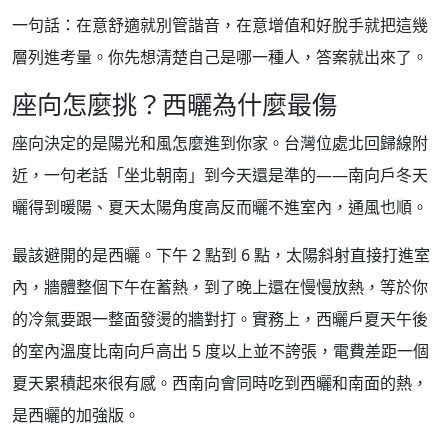
一句話：在意舒適就別管諧音，在意增值和好脫手就把這幾
層列進考量。你先想清楚自己是哪一種人，答案就出來了。
座向怎麼挑？西曬為什麼最傷
座向決定的是陽光和風怎麼進到你家。台灣位處北回歸線附
近，一句老話「坐北朝南」到今天還是準的——南向戶冬天
曬得到暖陽、夏天太陽角度高反而曬不進室內，通風也順。
最該避開的是西曬。下午 2 點到 6 點，太陽斜射直接打進室
內，牆體整個下午在蓄熱，到了晚上還在慢慢放熱，等於你
的冷氣要跟一整面發燙的牆對打。實務上，西曬戶夏天午後
的室內溫度比南向戶高出 5 度以上並不誇張，電費差距一個
夏天累積起來很有感。西南向會同時吃到西曬和南面的熱，
是西曬的加強版。