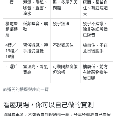
一樓
潮濕、隱私、
難，多屬先天
店面、長輩自
噪音、蟲害、
問題
住、有庭院透
淹水
天
機電層
低頻噪音、震
幾乎無法
幾乎不建議，
相鄰樓
動
除非確認設備
層
已隔音
4樓／
習俗觀感、轉
不影響居住
純自住、不在
13樓／
手接受度低
意日後脫手
18樓
西曬戶
室溫高、冷氣
可裝隔熱窗簾
樓層低、前方
費高
但治標
有遮蔽物擋午
後日曬
該避開的樓層與座向一覽
看屋現場，你可以自己做的實測
資料看再多，不如親自到現場走一趟。分享幾個我自己看屋