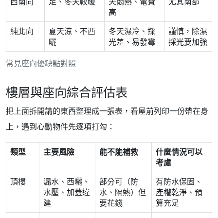
西南向
足、冬天較暖
天悶熱、電費
尤其南部
高
純北向
夏天涼、不西
冬天濕冷、採
謹慎，除濕
曬
光差、易發霉
採光要加強
常見座向優缺點對照
樓層與座向綜合評估表
把上面拆開講的東西整理成一張表，看屋前列印一份帶在身
上，遇到心動物件先逐項打勾：
類型
主要風險
能不能補救
什麼情況可以
考慮
頂樓
漏水、西曬、
部分可（防
有防水保固、
水壓、加蓋違
水、隔熱）但
產權乾淨、預
建
要花錢
算充足