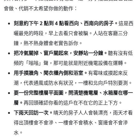
會做、代銷不太希望你做的動作：
刻意約下午 2 點到 4 點看西向、西南向的房子。
這是西
曬最兇的時段，早上去看只會被騙。人站在客廳三分
鐘，熱不熱身體會老實告訴你。
把冷氣關掉、窗戶關起來，安靜站一分鐘。
聽有沒有低
頻的「嗡嗡」聲，那可能就是附近機電設備在運轉。
用手摸牆角、聞衣櫃內側和浴室。
有霉味或摸起來反
潮，代表通風或防水有狀況，一樓和北向戶特別要測。
要一份完整樓層平面圖，問清楚機電層、水箱層在哪一
層。
再回頭確認你看的這戶在不在它的正上下方。
下雨天回訪一次。
晴天的房子人人會裝漂亮，雨天才看
得出頂樓會不會滲、一樓會不會積水、窗邊會不會滲
水。