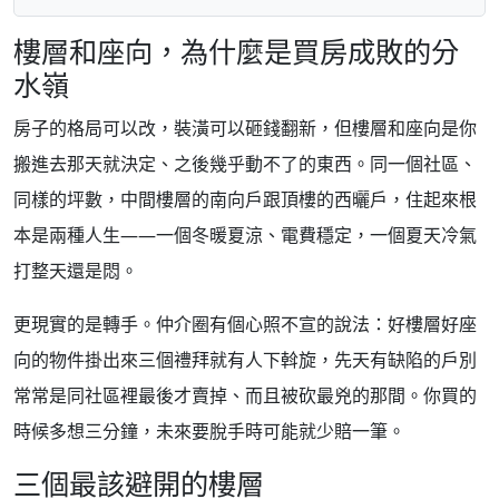
樓層和座向，為什麼是買房成敗的分
水嶺
房子的格局可以改，裝潢可以砸錢翻新，但樓層和座向是你
搬進去那天就決定、之後幾乎動不了的東西。同一個社區、
同樣的坪數，中間樓層的南向戶跟頂樓的西曬戶，住起來根
本是兩種人生——一個冬暖夏涼、電費穩定，一個夏天冷氣
打整天還是悶。
更現實的是轉手。仲介圈有個心照不宣的說法：好樓層好座
向的物件掛出來三個禮拜就有人下斡旋，先天有缺陷的戶別
常常是同社區裡最後才賣掉、而且被砍最兇的那間。你買的
時候多想三分鐘，未來要脫手時可能就少賠一筆。
三個最該避開的樓層