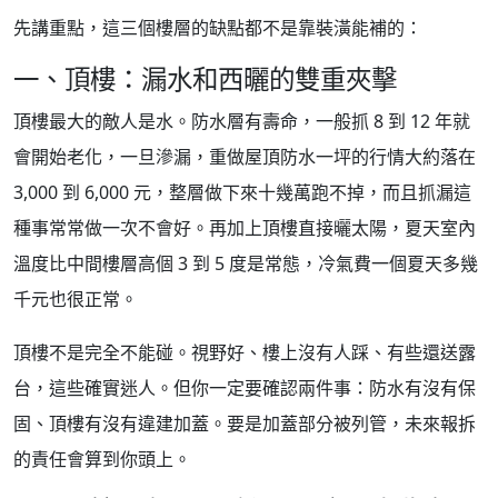
先講重點，這三個樓層的缺點都不是靠裝潢能補的：
一、頂樓：漏水和西曬的雙重夾擊
頂樓最大的敵人是水。防水層有壽命，一般抓 8 到 12 年就
會開始老化，一旦滲漏，重做屋頂防水一坪的行情大約落在
3,000 到 6,000 元，整層做下來十幾萬跑不掉，而且抓漏這
種事常常做一次不會好。再加上頂樓直接曬太陽，夏天室內
溫度比中間樓層高個 3 到 5 度是常態，冷氣費一個夏天多幾
千元也很正常。
頂樓不是完全不能碰。視野好、樓上沒有人踩、有些還送露
台，這些確實迷人。但你一定要確認兩件事：防水有沒有保
固、頂樓有沒有違建加蓋。要是加蓋部分被列管，未來報拆
的責任會算到你頭上。