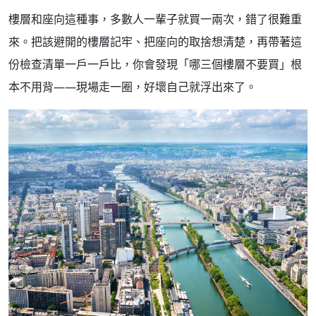
樓層和座向這種事，多數人一輩子就買一兩次，錯了很難重
來。把該避開的樓層記牢、把座向的取捨想清楚，再帶著這
份檢查清單一戶一戶比，你會發現「哪三個樓層不要買」根
本不用背——現場走一圈，好壞自己就浮出來了。