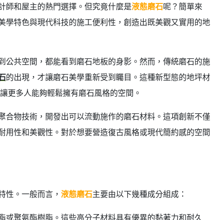
計師和屋主的熱門選擇。但究竟什麼是
液態磨石
呢？簡單來
美學特色與現代科技的施工便利性，創造出既美觀又實用的地
到公共空間，都能看到磨石地板的身影。然而，傳統磨石的施
石
的出現，才讓磨石美學重新受到矚目。這種新型態的地坪材
，讓更多人能夠輕鬆擁有磨石風格的空間。
聚合物技術，開發出可以流動施作的磨石材料。這項創新不僅
耐用性和美觀性。對於想要營造復古風格或現代簡約感的空間
特性。一般而言，
液態磨石
主要由以下幾種成分組成：
脂或聚氨酯樹脂。這些高分子材料具有優異的黏著力和耐久