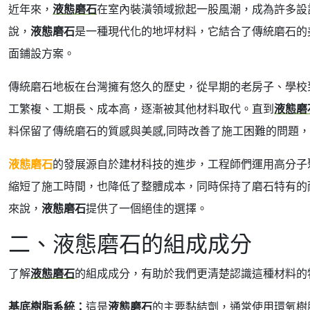
近年來，
液態磨石
在室內裝潢領域掀起一股風潮，成為許多設
說，
液態磨石
是一種現代化的地坪材料，它結合了傳統磨石的
面鋪設方案。
傳統磨石地板在台灣擁有悠久的歷史，從早期的老房子、學校
工繁複、工期長、成本高，逐漸被其他材料取代。直到
液態磨
料保留了傳統磨石的質感與美感,同時改善了施工困難的問題
液態磨石
的發展源自於建材科技的進步，工程師們運用高分子
縮短了施工時間，也降低了整體成本，同時保持了磨石特有的
來說，
液態磨石
提供了一個絕佳的選擇。
二、液態磨石的組成成分
了解
液態磨石
的組成成分，有助於我們更清楚認識這種材料的
基底樹脂系統：
這是
液態磨石
的主要黏結劑，通常使用環氧樹