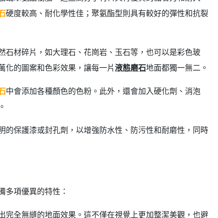
石
硬度較高、耐化學性佳；聚氨酯型則具有較好的彈性和抗裂
然石材碎片，如大理石、花崗岩、玉石等，也可以是彩色玻
萬化的圖案和色彩效果，讓每一片
液態磨石
地面都獨一無二。
石
中會添加各種顏色的色粉。此外，還會加入硬化劑、消泡
。
明的保護漆或封孔劑，以增強防水性、防污性和耐磨性，同時
備多項優異的特性：
出完全無縫的地面效果。這不僅在視覺上更加整潔美觀，也避