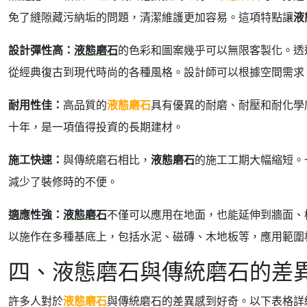
免了縫隙藏污納垢的問題，清潔維護更加容易。這項特點讓
液
設計彈性高：
液態磨石
的色彩和圖案幾乎可以無限客製化。透
從經典復古到現代時尚的各種風格。設計師可以根據空間需求
耐用性佳：
高品質的
液態磨石
具有優異的耐磨、耐壓和耐化學
十年，是一項值得投資的長期建材。
施工快速：
與傳統磨石相比，
液態磨石
的施工工期大幅縮短。
減少了裝修時的不便。
適應性強：
液態磨石
不僅可以應用在地面，也能延伸到牆面、
以施作在多種基底上，包括水泥、磁磚、木地板等，應用範圍
四、液態磨石與傳統磨石的差
許多人對於
液態磨石
與傳統磨石的差異感到好奇。以下表格詳