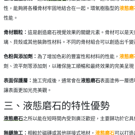
性，能夠將各種骨材牢固地結合在一起。環氧樹脂型的
液態磨
性能。
骨材顆粒：
這是創造磨石視覺效果的關鍵元素。骨材可以是天
璃、貝殼或其他裝飾性材料。不同的骨材組合可以創造出千變
色粉與添加劑：
為了增加色彩的豐富性和材料的性能，
液態磨
劑、流平劑等添加劑，以確保施工順暢和最終效果的完美呈現
表面保護層：
施工完成後，通常會在
液態磨石
表面塗佈一層透
讓表面更加光亮美觀。
三、液態磨石的特性優勢
液態磨石
之所以能在短時間內受到廣泛歡迎，主要歸功於它具
無縫施工：
相較於磁磚或其他拼接式地材，
液態磨石
可以打造