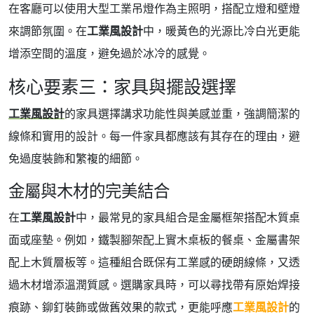
在客廳可以使用大型工業吊燈作為主照明，搭配立燈和壁燈
來調節氛圍。在
工業風設計
中，暖黃色的光源比冷白光更能
增添空間的溫度，避免過於冰冷的感覺。
核心要素三：家具與擺設選擇
工業風設計
的家具選擇講求功能性與美感並重，強調簡潔的
線條和實用的設計。每一件家具都應該有其存在的理由，避
免過度裝飾和繁複的細節。
金屬與木材的完美結合
在
工業風設計
中，最常見的家具組合是金屬框架搭配木質桌
面或座墊。例如，鐵製腳架配上實木桌板的餐桌、金屬書架
配上木質層板等。這種組合既保有工業感的硬朗線條，又透
過木材增添溫潤質感。選購家具時，可以尋找帶有原始焊接
痕跡、鉚釘裝飾或做舊效果的款式，更能呼應
工業風設計
的