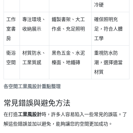
冷硬
工作
專注環境、
鐵製書架、大工
確保照明充
室書
收納展示
作桌、充足照明
足，符合人體
房
工學
衛浴
材質防水、
黑色五金、水泥
重視防水防
空間
工業質感
檯面、地鐵磚
潮，選擇適當
材質
各空間工業風設計重點整理
常見錯誤與避免方法
在打造
工業風設計
時，許多人容易陷入一些常見的誤區。了
解這些錯誤並加以避免，能夠讓您的空間更加成功。