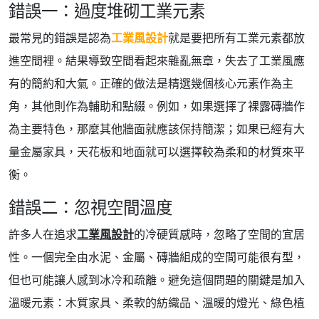
錯誤一：過度堆砌工業元素
最常見的錯誤是認為
工業風設計
就是要把所有工業元素都放
進空間裡。結果導致空間看起來雜亂無章，失去了工業風應
有的簡約和大氣。正確的做法是精選幾個核心元素作為主
角，其他則作為輔助和點綴。例如，如果選擇了裸露磚牆作
為主要特色，那麼其他牆面就應該保持簡潔；如果已經有大
量金屬家具，天花板和地面就可以選擇較為柔和的材質來平
衡。
錯誤二：忽視空間溫度
許多人在追求
工業風設計
的冷硬質感時，忽略了空間的宜居
性。一個完全由水泥、金屬、磚牆組成的空間可能很有型，
但也可能讓人感到冰冷和疏離。避免這個問題的關鍵是加入
溫暖元素：木質家具、柔軟的紡織品、溫暖的燈光、綠色植