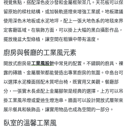
視覺焦點，搭配深色皮沙發和金屬框架茶几。天花板可以保
留原始的樑柱結構，或加裝軌道燈來增強工業感。地板建議
使用深色木地板或水泥地坪，配上一張大地色系的地毯來界
定客廳區域。在裝飾方面，可以掛上大幅的黑白攝影作品，
擺放幾盆大型綠植，讓空間在粗獷中帶有溫度。
廚房與餐廳的工業風元素
開放式廚房是
工業風設計
中常見的配置。不鏽鋼的廚具、裸
露的磚牆、金屬層架都能營造出專業廚房的氛圍。中島台可
以選擇水泥檯面搭配木質吧台椅，既實用又美觀。餐廳部
分，一張實木長桌配上金屬腳架是經典的選擇，上方可以吊
掛工業風吊燈或愛迪生燈泡串。牆面可以設計開放式層架來
展示餐具和裝飾品，讓實用物品也成為空間的一部分。
臥室的溫馨工業風