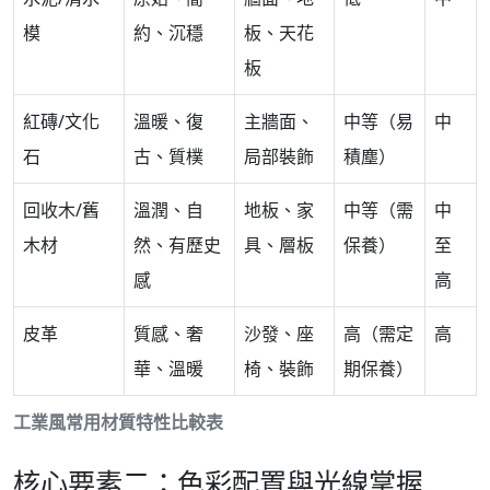
模
約、沉穩
板、天花
板
紅磚/文化
溫暖、復
主牆面、
中等（易
中
石
古、質樸
局部裝飾
積塵）
回收木/舊
溫潤、自
地板、家
中等（需
中
木材
然、有歷史
具、層板
保養）
至
感
高
皮革
質感、奢
沙發、座
高（需定
高
華、溫暖
椅、裝飾
期保養）
工業風常用材質特性比較表
核心要素二：色彩配置與光線掌握