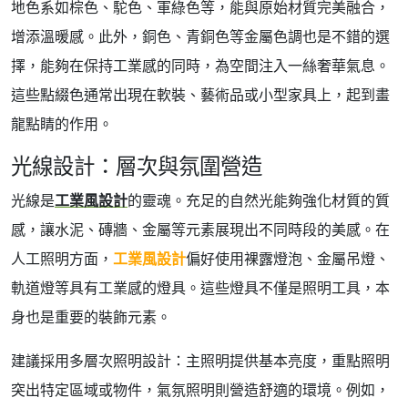
地色系如棕色、駝色、軍綠色等，能與原始材質完美融合，
增添溫暖感。此外，銅色、青銅色等金屬色調也是不錯的選
擇，能夠在保持工業感的同時，為空間注入一絲奢華氣息。
這些點綴色通常出現在軟裝、藝術品或小型家具上，起到畫
龍點睛的作用。
光線設計：層次與氛圍營造
光線是
工業風設計
的靈魂。充足的自然光能夠強化材質的質
感，讓水泥、磚牆、金屬等元素展現出不同時段的美感。在
人工照明方面，
工業風設計
偏好使用裸露燈泡、金屬吊燈、
軌道燈等具有工業感的燈具。這些燈具不僅是照明工具，本
身也是重要的裝飾元素。
建議採用多層次照明設計：主照明提供基本亮度，重點照明
突出特定區域或物件，氣氛照明則營造舒適的環境。例如，