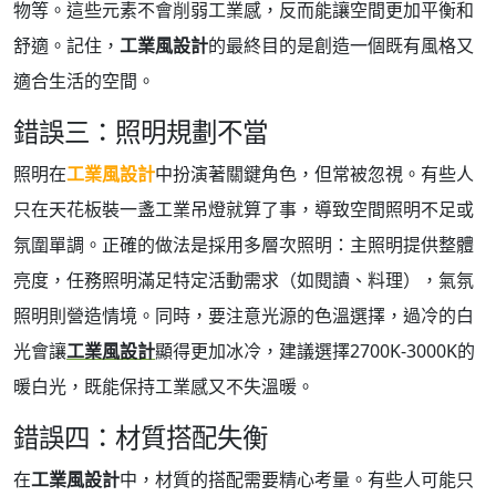
物等。這些元素不會削弱工業感，反而能讓空間更加平衡和
舒適。記住，
工業風設計
的最終目的是創造一個既有風格又
適合生活的空間。
錯誤三：照明規劃不當
照明在
工業風設計
中扮演著關鍵角色，但常被忽視。有些人
只在天花板裝一盞工業吊燈就算了事，導致空間照明不足或
氛圍單調。正確的做法是採用多層次照明：主照明提供整體
亮度，任務照明滿足特定活動需求（如閱讀、料理），氣氛
照明則營造情境。同時，要注意光源的色溫選擇，過冷的白
光會讓
工業風設計
顯得更加冰冷，建議選擇2700K-3000K的
暖白光，既能保持工業感又不失溫暖。
錯誤四：材質搭配失衡
在
工業風設計
中，材質的搭配需要精心考量。有些人可能只