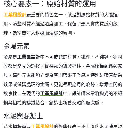
核心要素一：原始材質的運用
工業風設計
最重要的特色之一，就是對原始材質的大膽運
用。這些材質不經過過度加工，保留了最真實的質感和紋
理，為空間注入粗獷而溫暖的氛圍。
金屬元素
金屬是
工業風設計
中不可或缺的材質。鐵件、不鏽鋼、銅材
等都是常見的選擇。從裸露的鐵製樑柱、金屬樓梯到鐵藝家
具，這些元素能夠立即為空間帶來工業感。特別是帶有鏽蝕
效果或做舊處理的金屬，更能呈現歲月的痕跡，增添空間的
故事性。在現代的
工業風設計
中，設計師常常將拋光的不鏽
鋼與粗糙的鑄鐵結合，創造出新舊交融的層次感。
水泥與混凝土
清水模牆面是
工業風設計
的經典代表。不上漆的水泥牆展現