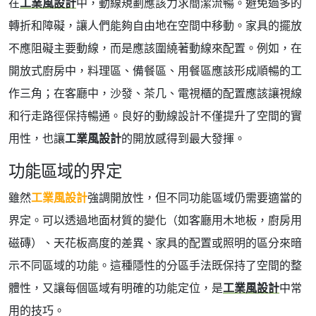
在
工業風設計
中，動線規劃應該力求簡潔流暢。避免過多的
轉折和障礙，讓人們能夠自由地在空間中移動。家具的擺放
不應阻礙主要動線，而是應該圍繞著動線來配置。例如，在
開放式廚房中，料理區、備餐區、用餐區應該形成順暢的工
作三角；在客廳中，沙發、茶几、電視櫃的配置應該讓視線
和行走路徑保持暢通。良好的動線設計不僅提升了空間的實
用性，也讓
工業風設計
的開放感得到最大發揮。
功能區域的界定
雖然
工業風設計
強調開放性，但不同功能區域仍需要適當的
界定。可以透過地面材質的變化（如客廳用木地板，廚房用
磁磚）、天花板高度的差異、家具的配置或照明的區分來暗
示不同區域的功能。這種隱性的分區手法既保持了空間的整
體性，又讓每個區域有明確的功能定位，是
工業風設計
中常
用的技巧。