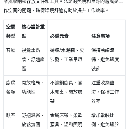
業風收納櫃存放文件和工具。充足的照明和良好的通風是工
作空間的關鍵，確保環境舒適有助於提升工作效率。
空間
核心設計重
類型
點
必備元素
注意事項
客廳
視覺焦點
磚牆/水泥牆、皮
保持動線流
牆、舒適座
沙發、工業吊燈
暢，避免過度
區
裝飾
廚房
開放格局、
不鏽鋼廚具、實
注重收納整
餐廳
功能性
木餐桌、開放層
潔，保持工作
架
效率
臥室
舒適溫馨、
金屬床架、柔軟
增加軟裝比
放鬆氛圍
寢具、溫和照明
例，避免過於