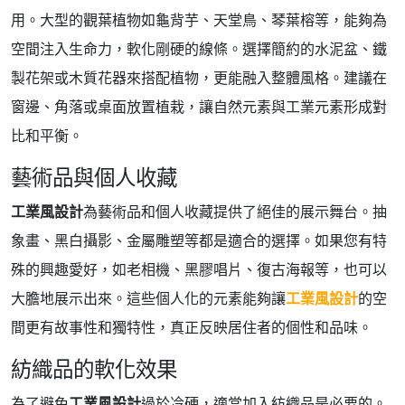
用。大型的觀葉植物如龜背芋、天堂鳥、琴葉榕等，能夠為
空間注入生命力，軟化剛硬的線條。選擇簡約的水泥盆、鐵
製花架或木質花器來搭配植物，更能融入整體風格。建議在
窗邊、角落或桌面放置植栽，讓自然元素與工業元素形成對
比和平衡。
藝術品與個人收藏
工業風設計
為藝術品和個人收藏提供了絕佳的展示舞台。抽
象畫、黑白攝影、金屬雕塑等都是適合的選擇。如果您有特
殊的興趣愛好，如老相機、黑膠唱片、復古海報等，也可以
大膽地展示出來。這些個人化的元素能夠讓
工業風設計
的空
間更有故事性和獨特性，真正反映居住者的個性和品味。
紡織品的軟化效果
為了避免
工業風設計
過於冷硬，適當加入紡織品是必要的。