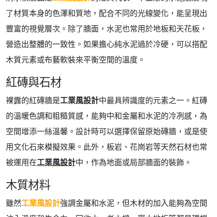
了材質本身的色澤和質地，配合不同的光線變化，能呈現出
豐富的視覺層次。除了牆面，水泥也常用於地板和天花板，
營造出整體的一致性。如果擔心純水泥過於冷硬，可以搭配
木質元素或布藝軟裝來平衡空間的溫度。
紅磚與石材
裸露的紅磚牆是
工業風設計
中最具辨識度的元素之一。紅磚
的溫暖色調和粗糙質感，能夠中和金屬和水泥的冷冽感，為
空間增添一絲溫馨。設計時可以選擇保留原始磚牆，或是使
用文化石來模擬效果。此外，板岩、花崗岩等天然石材也常
被運用在
工業風設計
中，作為地面或局部牆面的裝飾。
木質材料
雖然
工業風設計
強調金屬和水泥，但木材的加入能夠為空間