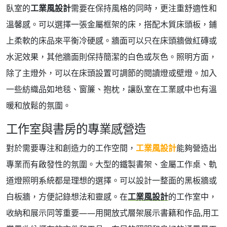
臥室的
工業風設計
需要在保持風格的同時，更注重舒適性和
溫馨感。可以選擇一張金屬框架的床，搭配木質床頭板，鋪
上柔軟的床品來平衡冷硬感。牆面可以只在床頭牆做紅磚或
水泥效果，其他牆面則保持簡潔的白色或灰色。照明方面，
除了主燈外，可以在床頭設置可調節的閱讀燈或壁燈。加入
一些紡織品如地毯、窗簾、抱枕，讓臥室在工業感中也有溫
暖和放鬆的氛圍。
工作室與書房的專業感營造
對於需要專注和創造力的工作空間，
工業風設計
能夠營造出
專業而有啟發性的氛圍。大型的鐵製書架、金屬工作桌、軌
道燈照明系統都是理想的選擇。可以設計一整面的黑板牆或
白板牆，方便記錄想法和靈感。在
工業風設計
的工作室中，
收納和展示同等重要——用開放式層架展示書籍和作品,用工