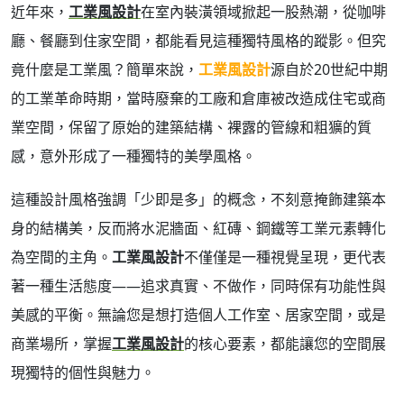
近年來，
工業風設計
在室內裝潢領域掀起一股熱潮，從咖啡
廳、餐廳到住家空間，都能看見這種獨特風格的蹤影。但究
竟什麼是工業風？簡單來說，
工業風設計
源自於20世紀中期
的工業革命時期，當時廢棄的工廠和倉庫被改造成住宅或商
業空間，保留了原始的建築結構、裸露的管線和粗獷的質
感，意外形成了一種獨特的美學風格。
這種設計風格強調「少即是多」的概念，不刻意掩飾建築本
身的結構美，反而將水泥牆面、紅磚、鋼鐵等工業元素轉化
為空間的主角。
工業風設計
不僅僅是一種視覺呈現，更代表
著一種生活態度——追求真實、不做作，同時保有功能性與
美感的平衡。無論您是想打造個人工作室、居家空間，或是
商業場所，掌握
工業風設計
的核心要素，都能讓您的空間展
現獨特的個性與魅力。