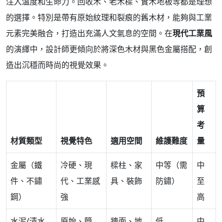
注入溫度和生命力。回收木、老木樑、實木地板等都是理想
的選擇。特別是帶有原始紋理和裂痕的舊木材，能夠與工業
元素完美融合，打造出充滿人文氣息的空間。在
現代工業風
的演繹中，設計師更傾向於將深色木材與黑色金屬搭配，創
造出沉穩而時尚的視覺效果。
預
算
考
材質類型
視覺特色
適用空間
維護難度
量
金屬（鐵
冷硬、現
樑柱、家
中等（需
中
件、不鏽
代、工業感
具、裝飾
防鏽）
至
鋼）
強
高
水泥/清水
原始、簡
牆面、地
低
中