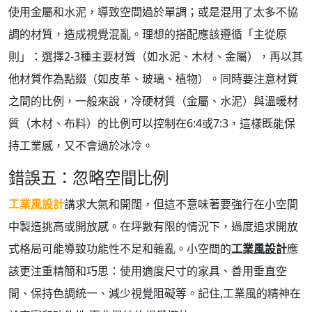
使用金屬和水泥，導致空間過於單調；或是混用了太多不協
調的材質，造成視覺混亂。理想的搭配應該遵循「主從原
則」：選擇2-3種主要材質（如水泥、木材、金屬），再以其
他材質作為點綴（如皮革、玻璃、植物）。同時要注意材質
之間的比例，一般來說，冷硬材質（金屬、水泥）與溫暖材
質（木材、布料）的比例可以控制在6:4或7:3，這樣既能保
持工業感，又不會過於冰冷。
錯誤五：忽略空間比例
工業風設計
講求大氣和開闊，但這不意味著要強行在小空間
中製造挑高或開放感。在坪數有限的情況下，過度追求開放
式格局可能導致功能性不足和雜亂。小空間的
工業風設計
應
該更注重精簡和巧思：使用適度尺寸的家具、善用垂直空
間、保持色調統一、減少視覺阻礙等。記住,工業風的精神在