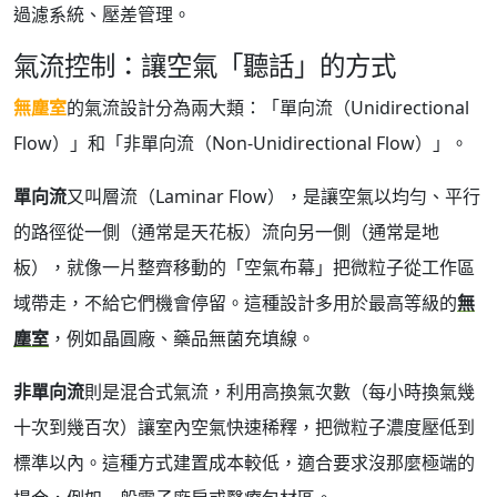
過濾系統、壓差管理。
氣流控制：讓空氣「聽話」的方式
無塵室
的氣流設計分為兩大類：「單向流（Unidirectional
Flow）」和「非單向流（Non-Unidirectional Flow）」。
單向流
又叫層流（Laminar Flow），是讓空氣以均勻、平行
的路徑從一側（通常是天花板）流向另一側（通常是地
板），就像一片整齊移動的「空氣布幕」把微粒子從工作區
域帶走，不給它們機會停留。這種設計多用於最高等級的
無
塵室
，例如晶圓廠、藥品無菌充填線。
非單向流
則是混合式氣流，利用高換氣次數（每小時換氣幾
十次到幾百次）讓室內空氣快速稀釋，把微粒子濃度壓低到
標準以內。這種方式建置成本較低，適合要求沒那麼極端的