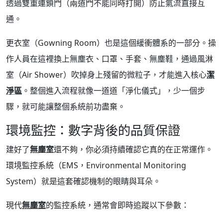
透過雙重連鎖門（兩道門不能同時打開）防止氣流直接互
通。
更衣室（Gowning Room）也是這個緩衝體系的一部分。操
作人員在這裡換上無塵衣、口罩、手套、無塵鞋，通過風淋
室（Air Shower）吹掉身上殘留的微粒子，才能進入核心
潔
淨區
。整個進入流程就像一道道「淨化儀式」，少一個步
驟，就可能讓整個系統前功盡棄。
環境監控：數字背後的品質保證
建好了
無塵室
還不夠，你必須持續確認它真的在正常運作。
環境監控系統（EMS，Environmental Monitoring
System）就是這套確認機制的眼睛與耳朵。
現代
無塵室
的監控系統，通常會即時追蹤以下參數：