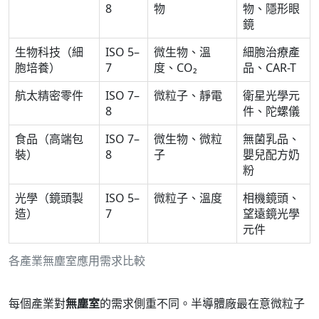
8
物
物、隱形眼
鏡
生物科技（細
ISO 5–
微生物、溫
細胞治療產
胞培養）
7
度、CO₂
品、CAR-T
航太精密零件
ISO 7–
微粒子、靜電
衛星光學元
8
件、陀螺儀
食品（高端包
ISO 7–
微生物、微粒
無菌乳品、
裝）
8
子
嬰兒配方奶
粉
光學（鏡頭製
ISO 5–
微粒子、溫度
相機鏡頭、
造）
7
望遠鏡光學
元件
各產業無塵室應用需求比較
每個產業對
無塵室
的需求側重不同。半導體廠最在意微粒子