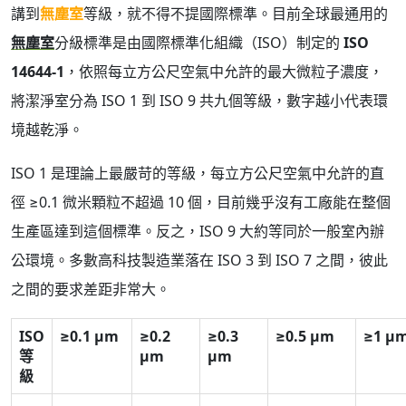
講到
無塵室
等級，就不得不提國際標準。目前全球最通用的
無塵室
分級標準是由國際標準化組織（ISO）制定的
ISO
14644-1
，依照每立方公尺空氣中允許的最大微粒子濃度，
將潔淨室分為 ISO 1 到 ISO 9 共九個等級，數字越小代表環
境越乾淨。
ISO 1 是理論上最嚴苛的等級，每立方公尺空氣中允許的直
徑 ≥0.1 微米顆粒不超過 10 個，目前幾乎沒有工廠能在整個
生產區達到這個標準。反之，ISO 9 大約等同於一般室內辦
公環境。多數高科技製造業落在 ISO 3 到 ISO 7 之間，彼此
之間的要求差距非常大。
ISO
≥0.1 µm
≥0.2
≥0.3
≥0.5 µm
≥1 µ
等
µm
µm
級