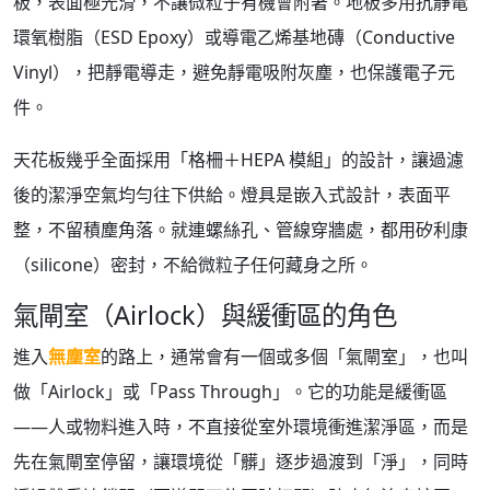
板，表面極光滑，不讓微粒子有機會附著。地板多用抗靜電
環氧樹脂（ESD Epoxy）或導電乙烯基地磚（Conductive
Vinyl），把靜電導走，避免靜電吸附灰塵，也保護電子元
件。
天花板幾乎全面採用「格柵＋HEPA 模組」的設計，讓過濾
後的潔淨空氣均勻往下供給。燈具是嵌入式設計，表面平
整，不留積塵角落。就連螺絲孔、管線穿牆處，都用矽利康
（silicone）密封，不給微粒子任何藏身之所。
氣閘室（Airlock）與緩衝區的角色
進入
無塵室
的路上，通常會有一個或多個「氣閘室」，也叫
做「Airlock」或「Pass Through」。它的功能是緩衝區
——人或物料進入時，不直接從室外環境衝進潔淨區，而是
先在氣閘室停留，讓環境從「髒」逐步過渡到「淨」，同時