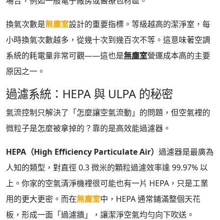
場合，例如一般電子廠房或醫療包材區。
換氣次數是
無塵室
設計的重要指標。等級越高的潔淨室，每
小時換氣次數越多，從幾十次到幾百次不等。這意味著空調
系統的耗電量非常可觀——這也是
無塵室
營運成本高的主要
原因之一。
過濾系統：HEPA 與 ULPA 的秘密
氣流控制只解決了「怎麼讓空氣流動」的問題，但空氣裡的
微粒子是怎麼被拿掉的？靠的是高效能過濾器。
HEPA（High Efficiency Particulate Air）
過濾器是最廣為
人知的類型，對直徑 0.3 微米的顆粒過濾效率達 99.97% 以
上。你家的空氣清淨機裡很可能也有一片 HEPA，只是工業
用的更大更密。而在
無塵室
中，HEPA 通常鋪滿整個天花
板，形成一面「過濾牆」，讓潔淨空氣均勻向下吹送。