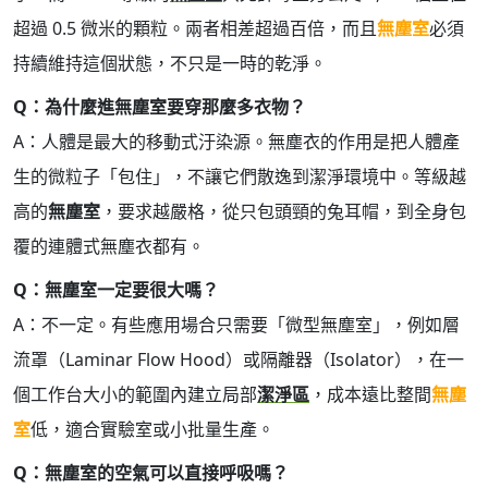
超過 0.5 微米的顆粒。兩者相差超過百倍，而且
無塵室
必須
持續維持這個狀態，不只是一時的乾淨。
Q：為什麼進無塵室要穿那麼多衣物？
A：人體是最大的移動式汙染源。無塵衣的作用是把人體產
生的微粒子「包住」，不讓它們散逸到潔淨環境中。等級越
高的
無塵室
，要求越嚴格，從只包頭頸的兔耳帽，到全身包
覆的連體式無塵衣都有。
Q：無塵室一定要很大嗎？
A：不一定。有些應用場合只需要「微型無塵室」，例如層
流罩（Laminar Flow Hood）或隔離器（Isolator），在一
個工作台大小的範圍內建立局部
潔淨區
，成本遠比整間
無塵
室
低，適合實驗室或小批量生產。
Q：無塵室的空氣可以直接呼吸嗎？