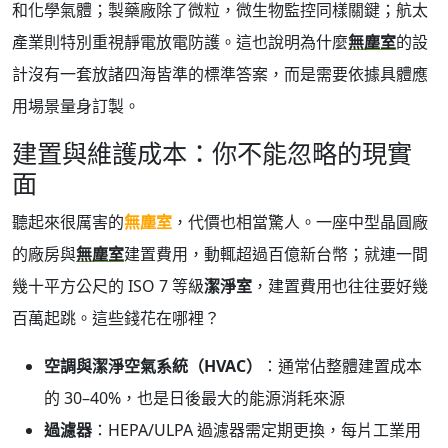
和化學氣體；製藥廠除了微粒，微生物監控同樣關鍵；航太
產業則特別重視靜電放電防護。這也說明為什麼
無塵室
的設
計沒有一套放諸四海皆準的標準答案，而是需要依據具體應
用場景量身訂製。
建置與維護成本：你不能忽略的現實
面
聽起來很厲害的
無塵室
，代價也相當驚人。一座中型晶圓廠
的廠房與
無塵室
建置費用，動輒超過百億新台幣；就連一間
幾十平方公尺的 ISO 7 等級
潔淨室
，建置費用也往往要好幾
百萬起跳。這些錢花在哪裡？
空調與潔淨空氣系統（HVAC）
：通常佔整體建置成本
的 30–40%，也是日後最大的能源消耗來源
過濾器
：HEPA/ULPA 過濾器需定期更換，每片工業用