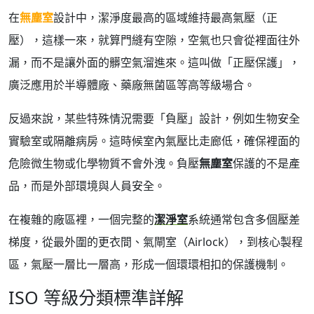
在
無塵室
設計中，潔淨度最高的區域維持最高氣壓（正
壓），這樣一來，就算門縫有空隙，空氣也只會從裡面往外
漏，而不是讓外面的髒空氣溜進來。這叫做「正壓保護」，
廣泛應用於半導體廠、藥廠無菌區等高等級場合。
反過來說，某些特殊情況需要「負壓」設計，例如生物安全
實驗室或隔離病房。這時候室內氣壓比走廊低，確保裡面的
危險微生物或化學物質不會外洩。負壓
無塵室
保護的不是產
品，而是外部環境與人員安全。
在複雜的廠區裡，一個完整的
潔淨室
系統通常包含多個壓差
梯度，從最外圍的更衣間、氣閘室（Airlock），到核心製程
區，氣壓一層比一層高，形成一個環環相扣的保護機制。
ISO 等級分類標準詳解