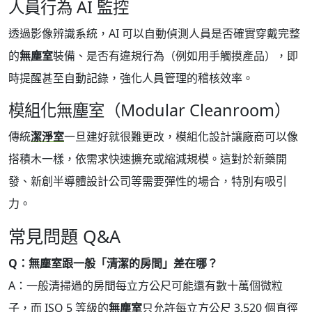
人員行為 AI 監控
透過影像辨識系統，AI 可以自動偵測人員是否確實穿戴完整
的
無塵室
裝備、是否有違規行為（例如用手觸摸產品），即
時提醒甚至自動記錄，強化人員管理的稽核效率。
模組化無塵室（Modular Cleanroom）
傳統
潔淨室
一旦建好就很難更改，模組化設計讓廠商可以像
搭積木一樣，依需求快速擴充或縮減規模。這對於新藥開
發、新創半導體設計公司等需要彈性的場合，特別有吸引
力。
常見問題 Q&A
Q：無塵室跟一般「清潔的房間」差在哪？
A：一般清掃過的房間每立方公尺可能還有數十萬個微粒
子，而 ISO 5 等級的
無塵室
只允許每立方公尺 3,520 個直徑