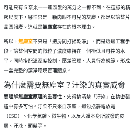
可能只有 5 奈米——連頭髮的萬分之一都不到。在這樣的精
密尺度下，哪怕只是一顆肉眼不可見的灰塵，都足以讓整片
晶圓報廢。這就是
無塵室
存在的根本理由。
所以，
無塵室
不只是「把房間打掃乾淨」，而是透過工程手
段，讓整個空間的微粒子濃度維持在一個極低且可控的水
平，同時搭配溫溼度控制、壓差管理、人員行為規範，形成
一套完整的潔淨環境管理體系。
為什麼需要無塵室？汙染的真實威脅
要理解
無塵室原理
的重要性，先得搞清楚「汙染」在精密製
造中有多可怕。汙染不只來自灰塵，還包括靜電放電
（ESD）、化學氣體、微生物，以及人體本身所散發的皮
屑、汗液、頭髮等。