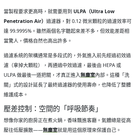
當製程要求更高時，就需要用到
ULPA（Ultra Low
Penetration Air）
過濾器，對 0.12 微米顆粒的過濾效率可
達 99.9995%。雖然兩個名字聽起來差不多，但效能差距相
當驚人，價格自然也高出許多。
過濾系統的架構通常是多段式的，外氣進入前先經過初效過
濾（拿掉大顆粒），再通過中效過濾，最後由 HEPA 或
ULPA 做最後一道把關，才真正進入
無塵室
內部。這種「洗
關」式的設計延長了最終過濾器的使用壽命，也降低了整體
維護成本。
壓差控制：空間的「呼吸節奏」
想像你家的廚房正在煮火鍋，香味飄進客廳。氣體總是從高
壓往低壓擴散——
無塵室
就是用這個原理來保護自己。