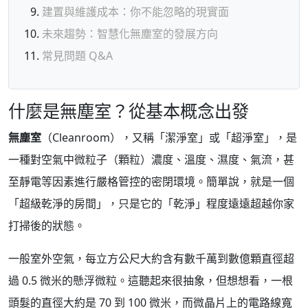
建置與維護成本：你不能忽略的現實面
未來趨勢：智慧化無塵室的發展方向
常見問題 Q&A
什麼是無塵室？從基本概念出發
無塵室
（Cleanroom），又稱「潔淨室」或「超淨室」，是
一種對空氣中微粒子（顆粒）濃度、溫度、濕度、氣流，甚
至靜電等因素進行嚴格管控的密閉環境。簡單說，就是一個
「超級乾淨的房間」，只是它的「乾淨」程度遠遠超越你家
打掃後的狀態。
一般室外空氣，每立方公尺大約含有數千萬到數億顆直徑超
過 0.5 微米的懸浮微粒。這聽起來很抽象，但想想看，一根
頭髮的直徑大約是 70 到 100 微米，而微晶片上的電路線寬