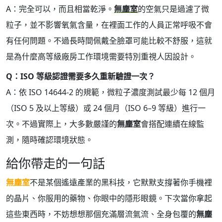
A：完全可以，而且相當乾淨。
無塵室
的空氣只是過濾了微
粒子，並不影響氧氣含量，在裡面工作的人員正常呼吸不會
有任何問題。不過長時間佩戴全臉罩可能比較不舒服，這就
是為什麼高等級廠房工作環境需要特別重視人因設計。
Q：ISO 等級認證需要多久重新驗證一次？
A：依 ISO 14644-2 的規範，微粒子濃度測試最少每 12 個月
（ISO 5 及以上等級）或 24 個月（ISO 6–9 等級）進行一
次。不過實際上，大多數嚴謹的
無塵室
會搭配連續在線監
測，隨時確認環境狀態。
給你帶走的一句話
無塵室
不是某個遙遠產業的黑科技，它默默支撐著你手機裡
的晶片、你服用的藥物、你眼中的隱形眼鏡。下次當你拿起
這些東西時，不妨想想那個充滿層流氣流、全身包覆的
無塵