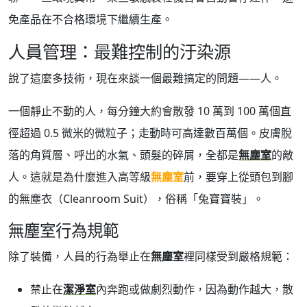
免產品在不合格環境下繼續生產。
人員管理：最難控制的汙染源
說了這麼多技術，現在來談一個最難搞定的問題——人。
一個靜止不動的人，每分鐘大約會散發 10 萬到 100 萬個直
徑超過 0.5 微米的微粒子；走動時可高達數百萬個。皮膚脫
落的角質層、呼出的水氣、頭髮的碎屑，全都是
無塵室
的敵
人。這就是為什麼進入高等級
無塵室
前，要穿上從頭包到腳
的無塵衣（Cleanroom Suit），俗稱「兔寶寶裝」。
無塵室行為規範
除了裝備，人員的行為舉止在
無塵室
裡同樣受到嚴格規範：
禁止在
潔淨室
內奔跑或做劇烈動作，因為動作越大，散