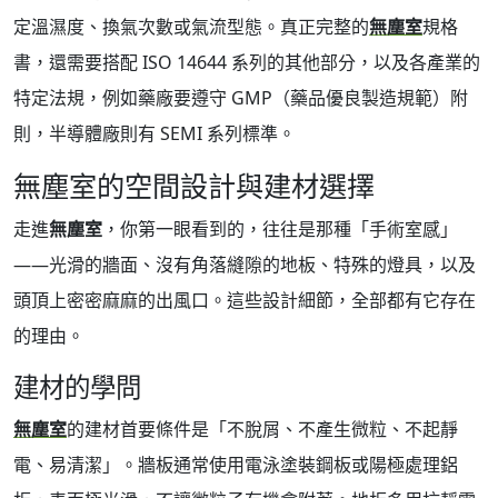
定溫濕度、換氣次數或氣流型態。真正完整的
無塵室
規格
書，還需要搭配 ISO 14644 系列的其他部分，以及各產業的
特定法規，例如藥廠要遵守 GMP（藥品優良製造規範）附
則，半導體廠則有 SEMI 系列標準。
無塵室的空間設計與建材選擇
走進
無塵室
，你第一眼看到的，往往是那種「手術室感」
——光滑的牆面、沒有角落縫隙的地板、特殊的燈具，以及
頭頂上密密麻麻的出風口。這些設計細節，全部都有它存在
的理由。
建材的學問
無塵室
的建材首要條件是「不脫屑、不產生微粒、不起靜
電、易清潔」。牆板通常使用電泳塗裝鋼板或陽極處理鋁