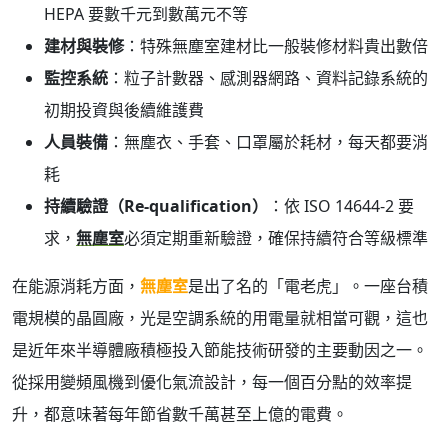
HEPA 要數千元到數萬元不等
建材與裝修
：特殊無塵室建材比一般裝修材料貴出數倍
監控系統
：粒子計數器、感測器網路、資料記錄系統的
初期投資與後續維護費
人員裝備
：無塵衣、手套、口罩屬於耗材，每天都要消
耗
持續驗證（Re-qualification）
：依 ISO 14644-2 要
求，
無塵室
必須定期重新驗證，確保持續符合等級標準
在能源消耗方面，
無塵室
是出了名的「電老虎」。一座台積
電規模的晶圓廠，光是空調系統的用電量就相當可觀，這也
是近年來半導體廠積極投入節能技術研發的主要動因之一。
從採用變頻風機到優化氣流設計，每一個百分點的效率提
升，都意味著每年節省數千萬甚至上億的電費。