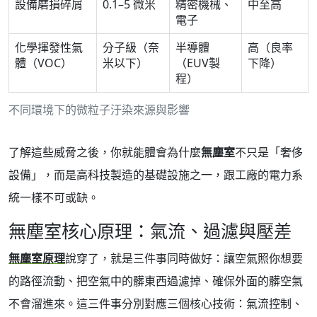
設備磨損碎屑
0.1–5 微米
精密機械、
中至高
電子
化學揮發性氣
分子級（奈
半導體
高（良率
體（VOC）
米以下）
（EUV製
下降）
程）
不同環境下的微粒子汙染來源與影響
了解這些威脅之後，你就能體會為什麼
無塵室
不只是「奢侈
設備」，而是高科技製造的基礎設施之一，跟工廠的電力系
統一樣不可或缺。
無塵室核心原理：氣流、過濾與壓差
無塵室原理
說穿了，就是三件事同時做好：讓空氣照你想要
的路徑流動、把空氣中的髒東西過濾掉、確保外面的髒空氣
不會溜進來。這三件事分別對應三個核心技術：氣流控制、