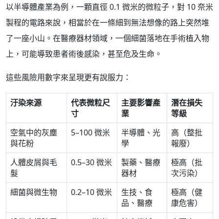
以半導體產業為例，一顆直徑 0.1 微米的微粒子，對 10 奈米
製程的電路來說，相當於在一條細到無法想像的路上突然堆
了一座小山。在醫療器材領域，一個細菌落地在手術植入物
上，可能導致患者術後感染，甚至危及生命。
這些風險用數字來呈現更有說服力：
汙染來源
代表微粒尺
主要影響產
潛在損失
寸
業
等級
空氣中的灰塵
5–100 微米
半導體、光
高（整批
與花粉
學
報廢）
人體皮屑與毛
0.5–30 微米
製藥、醫療
極高（批
髮
器材
次污染）
細菌與微生物
0.2–10 微米
生技、食
極高（健
品、醫療
康危害）