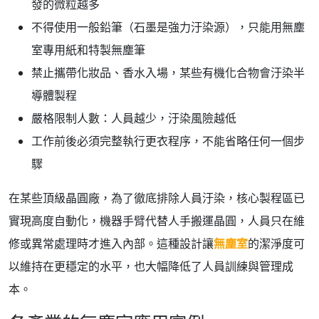
發的微粒越多
不得使用一般鉛筆（石墨是強力汙染源），只能用無塵
室專用紙和特製無塵筆
禁止攜帶化妝品、香水入場，某些有機化合物會汙染半
導體製程
嚴格限制人數：人員越少，汙染風險越低
工作前後必須完整執行更衣程序，不能省略任何一個步
驟
在某些頂級晶圓廠，為了徹底排除人員汙染，核心製程區已
實現高度自動化，機器手臂代替人手搬運晶圓，人員只在維
修或異常處理時才進入內部。這種設計讓
無塵室
的潔淨度可
以維持在更穩定的水平，也大幅降低了人員訓練與管理成
本。