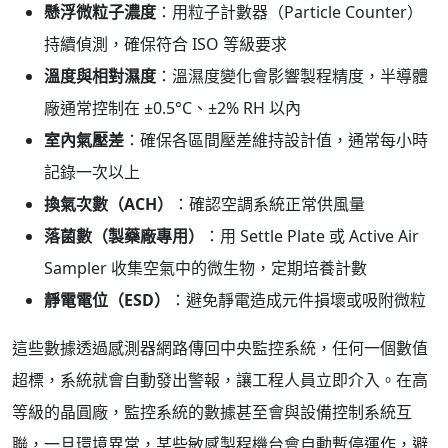
懸浮微粒子濃度
：用粒子計數器（Particle Counter）
持續偵測，確保符合 ISO 等級要求
溫度與相對濕度
：溫濕度變化會影響製程精度，半導體
廠通常控制在 ±0.5°C、±2% RH 以內
室內氣壓差
：確保各區間壓差維持設計值，通常每小時
記錄一次以上
換氣次數（ACH）
：確認空調系統正常供風量
落菌數（製藥廠專用）
：用 Settle Plate 或 Active Air
Sampler 收集空氣中的微生物，定期培養計數
靜電電位（ESD）
：避免靜電造成元件損壞或吸附微粒
這些數據透過感測器網路傳回中央監控系統，任何一個數值
超標，系統就會自動發出警報，讓工程人員立即介入。在高
等級的晶圓廠，監控系統的數據甚至會與設備控制系統互
聯，一旦環境異常，某些敏感製程機台會自動暫停運作，避