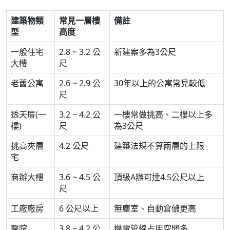
建築物類
常見一層樓
備註
型
高度
一般住宅
2.8 ~ 3.2 公
新建案多為3公尺
大樓
尺
老舊公寓
2.6 ~ 2.9 公
30年以上的公寓常見較低
尺
透天厝(一
3.2 ~ 4.2 公
一樓常做挑高、二樓以上多
樓)
尺
為3公尺
挑高夾層
4.2 公尺
建築法規不算兩層的上限
宅
商辦大樓
3.6 ~ 4.5 公
頂級A辦可達4.5公尺以上
尺
工廠廠房
6 公尺以上
無塵室、自動倉儲更高
醫院
3.8 ~ 4.2 公
機電管線占用空間多