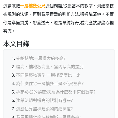
這篇就把
一層樓幾公尺
這個問題,從最基本的數字、到建築技
術規則的法源、再到看屋實戰的判斷方法,通通講清楚。不管
你是準備買房、想蓋透天、還是單純好奇,看完應該都能心裡
有底。
本文目錄
先給結論:一層樓大約多高?
樓高、樓地板高度、室內淨高的差別
不同建築物類型,一層樓高度比一比
為什麼住宅一層樓多半是3公尺左右?
挑高4米2的祕密:夾層為什麼都卡這個數字?
建築法規對樓高的限制有哪些?
怎麼估算整棟建築物的總高度?
看屋現場怎麼快速判斷一層樓多高?