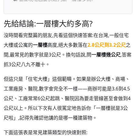
先給結論:一層樓大約多高?
沒時間看完整篇的朋友,先看這個快速答案:在台灣,一般住宅
大樓或公寓的
一層樓
高度,絕大多數落在
2.8公尺到3.2公尺
之
間,最常見的數字就是3公尺。換句話說,問
一層樓幾公尺
,答案
抓3公尺八九不離十。
但這只是「住宅大樓」這個範疇。如果是辦公大樓、商場、
工業廠房、醫院,數字會完全不一樣——商辦可能是3.6到4.5
公尺、工廠常常6公尺起跳、醫院因為要走管線甚至會做到4
公尺以上。所以下次有人很篤定地告訴你「一層樓就是3公
尺啦」,記得先確認他講的是哪一種建築物。
下面這張表是常見建築類型的快速對照: