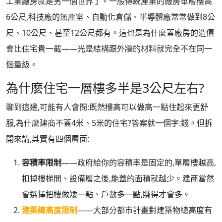
工業廠房就是另一個世界了。一般傳統產業的廠房單層樓高
6公尺,科技廠的無塵室、自動化倉儲、半導體廠常常做到8公
尺、10公尺、甚至12公尺都有。這也是為什麼蓋廠房的造價
會比住宅貴一截——光是結構跟外牆的材料就完全不在同一
個量級。
為什麼住宅一層樓多半是3公尺左右?
聊到這邊,可能有人會問:既然樓高可以做高一點住起來更舒
服,為什麼建商不蓋4米、5米的住宅?答案就一個字:錢。但拆
開來講,其實有四個層面:
容積率限制
——政府給你的容積率是固定的,單層樓越高,
扣掉樓梯間、設備層之後,能蓋的面積就越少。建商當然
會選擇把樓做矮一點、戶數多一點,賺得才會多。
建築總高度限制
——大部分都市計畫對建築物總高度有