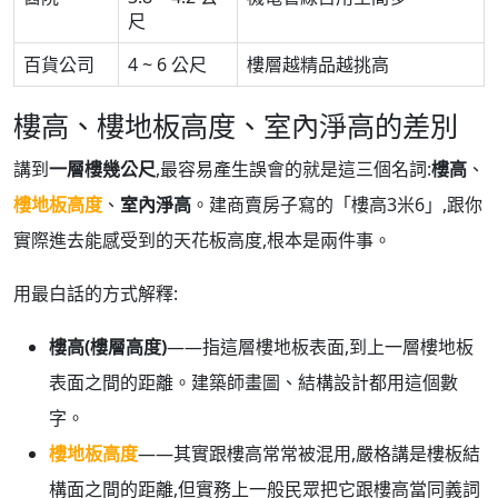
尺
百貨公司
4 ~ 6 公尺
樓層越精品越挑高
樓高、樓地板高度、室內淨高的差別
講到
一層樓幾公尺
,最容易產生誤會的就是這三個名詞:
樓高
、
樓地板高度
、
室內淨高
。建商賣房子寫的「樓高3米6」,跟你
實際進去能感受到的天花板高度,根本是兩件事。
用最白話的方式解釋:
樓高(樓層高度)
——指這層樓地板表面,到上一層樓地板
表面之間的距離。建築師畫圖、結構設計都用這個數
字。
樓地板高度
——其實跟樓高常常被混用,嚴格講是樓板結
構面之間的距離,但實務上一般民眾把它跟樓高當同義詞