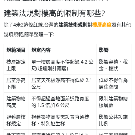
建築法規對樓高的限制有哪些?
除了4米2這條紅線,台灣的
建築技術規則
對
樓層高度
還有其他
幾項規範,簡單整理一下:
規範項目
規定內容
影響
樓層認定
單一樓層高度不得超過 4.2 公
影響容積、稅
上限
尺(超過則計兩層)
金、權狀
居室淨高
居室天花板淨高不得低於 2.1
低於不得作為
下限
公尺
居住空間
建築物總
不得超過基地面前道路寬度
限制建築物總
高度
的 1.5 倍加 6 公尺
樓層數
避難層樓
視建築物高度需設置直通樓
影響公共設施
梯規定
梯、特別逃生梯
比例