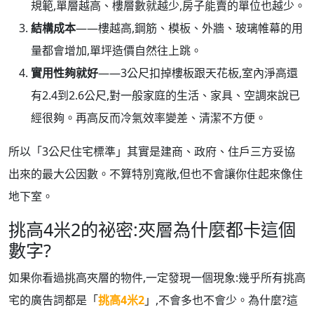
規範,單層越高、樓層數就越少,房子能賣的單位也越少。
結構成本
——樓越高,鋼筋、模板、外牆、玻璃帷幕的用
量都會增加,單坪造價自然往上跳。
實用性夠就好
——3公尺扣掉樓板跟天花板,室內淨高還
有2.4到2.6公尺,對一般家庭的生活、家具、空調來說已
經很夠。再高反而冷氣效率變差、清潔不方便。
所以「3公尺住宅標準」其實是建商、政府、住戶三方妥協
出來的最大公因數。不算特別寬敞,但也不會讓你住起來像住
地下室。
挑高4米2的祕密:夾層為什麼都卡這個
數字?
如果你看過挑高夾層的物件,一定發現一個現象:幾乎所有挑高
宅的廣告詞都是「
挑高4米2
」,不會多也不會少。為什麼?這