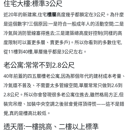
住宅大樓:標準3公尺
近20年的新建案,住宅
樓層
高度幾乎都鎖定在3公尺。為什麼
是這個數字?三個原因:一是符合一般成年人的活動空間;二是
冷氣與消防管線塞得進去;三是建築總高度好控制(同樣的高
度限制可以蓋更多層、賣更多戶)。所以你看到的多數住宅,
從11樓到40樓,單層幾乎都是3公尺左右。
老公寓:常常不到2.8公尺
40年前蓋的四五層樓老公寓,因為那個年代的建材成本考量、
冷氣還不普及、不需要太多管線空間,單層常常只做到2.6到
2.8公尺。所以你會發現很多老公寓住進去,雖然格局方正,但
裝完吊燈、加裝中央空調之後就會覺得頂得慌——這不是錯
覺,真的是樓高比較低。
透天厝:一樓挑高、二樓以上標準