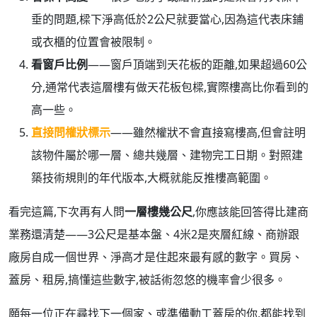
垂的問題,樑下淨高低於2公尺就要當心,因為這代表床鋪
或衣櫃的位置會被限制。
看窗戶比例
——窗戶頂端到天花板的距離,如果超過60公
分,通常代表這層樓有做天花板包樑,實際樓高比你看到的
高一些。
直接問權狀標示
——雖然權狀不會直接寫樓高,但會註明
該物件屬於哪一層、總共幾層、建物完工日期。對照建
築技術規則的年代版本,大概就能反推樓高範圍。
看完這篇,下次再有人問
一層樓幾公尺
,你應該能回答得比建商
業務還清楚——3公尺是基本盤、4米2是夾層紅線、商辦跟
廠房自成一個世界、淨高才是住起來最有感的數字。買房、
蓋房、租房,搞懂這些數字,被話術忽悠的機率會少很多。
願每一位正在尋找下一個家、或準備動工蓋房的你,都能找到