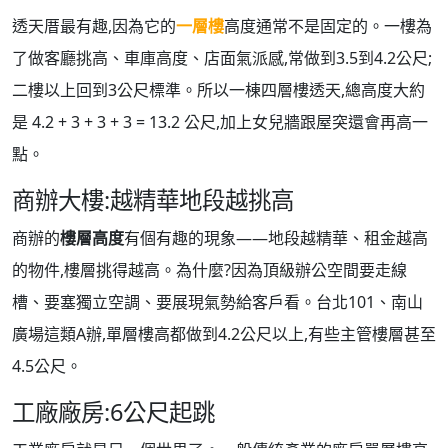
透天厝最有趣,因為它的
一層樓
高度通常不是固定的。一樓為
了做客廳挑高、車庫高度、店面氣派感,常做到3.5到4.2公尺;
二樓以上回到3公尺標準。所以一棟四層樓透天,總高度大約
是 4.2 + 3 + 3 + 3 = 13.2 公尺,加上女兒牆跟屋突還會再高一
點。
商辦大樓:越精華地段越挑高
商辦的
樓層高度
有個有趣的現象——地段越精華、租金越高
的物件,樓層挑得越高。為什麼?因為頂級辦公空間要走線
槽、要塞獨立空調、要展現氣勢給客戶看。台北101、南山
廣場這類A辦,單層樓高都做到4.2公尺以上,有些主管樓層甚至
4.5公尺。
工廠廠房:6公尺起跳