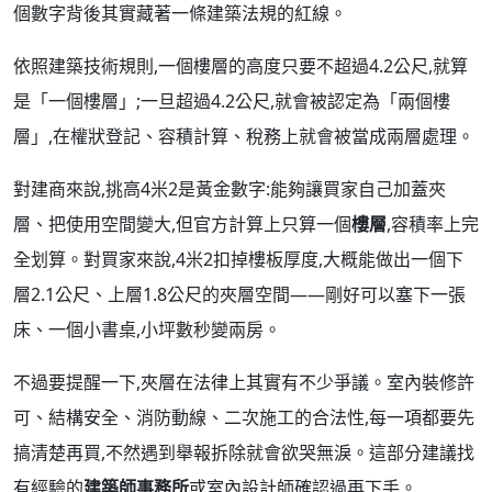
個數字背後其實藏著一條建築法規的紅線。
依照建築技術規則,一個樓層的高度只要不超過4.2公尺,就算
是「一個樓層」;一旦超過4.2公尺,就會被認定為「兩個樓
層」,在權狀登記、容積計算、稅務上就會被當成兩層處理。
對建商來說,挑高4米2是黃金數字:能夠讓買家自己加蓋夾
層、把使用空間變大,但官方計算上只算一個
樓層
,容積率上完
全划算。對買家來說,4米2扣掉樓板厚度,大概能做出一個下
層2.1公尺、上層1.8公尺的夾層空間——剛好可以塞下一張
床、一個小書桌,小坪數秒變兩房。
不過要提醒一下,夾層在法律上其實有不少爭議。室內裝修許
可、結構安全、消防動線、二次施工的合法性,每一項都要先
搞清楚再買,不然遇到舉報拆除就會欲哭無淚。這部分建議找
有經驗的
建築師事務所
或室內設計師確認過再下手。