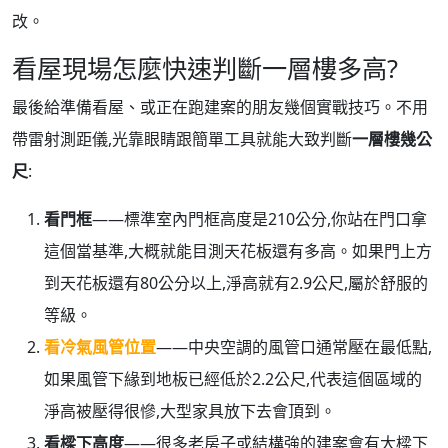
改。
看屋現場怎麼快速判斷一層樓多高?
最後給準備看屋、或正在跑建案的朋友幾個實戰技巧。不用
帶雷射測距儀,光靠眼睛跟簡單工具就能大致判斷
一層樓幾公
尺
:
看門框
——標準室內門框高度是210公分,你站在門口拿
這個當基準,大概就能目測天花板還有多高。如果門上方
到天花板還有80公分以上,淨高就有2.9公尺,屬於舒服的
等級。
看冷氣風管位置
——中央空調的風管口通常壓在最低點,
如果風管下緣到地板已經低於2.2公尺,代表這個區域的
淨高被壓得很慘,大型家具放下去會頂到。
看樑下高度
——很多老房子或結構強的建案會有大樑下