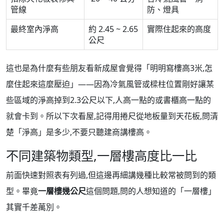
管線
防、燈具
最終室內淨高
約 2.45 ~ 2.65
實際住起來的高度
公尺
這也是為什麼有些朋友看新成屋會覺得「明明寫樓高3米,怎
麼住起來這麼壓迫」——因為冷氣風管或樑柱位置剛好讓某
些區域的淨高掉到2.3公尺以下,人高一點的或書櫃高一點的
就會卡到。所以下次看屋,記得用捲尺從地板量到天花板,問清
楚「淨高」是多少,不要只聽建商講樓高。
不同建築物類型,一層樓高度比一比
前面快速對照表有列過,但這邊再細講幾種比較常被問到的類
型。畢竟
一層樓幾公尺
這個問題,問的人想知道的「一層樓」
其實千差萬別。