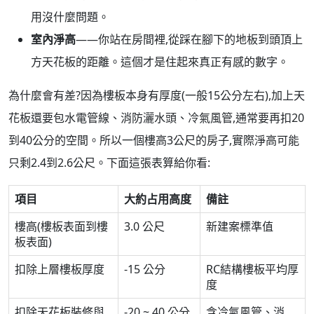
用沒什麼問題。
室內淨高
——你站在房間裡,從踩在腳下的地板到頭頂上
方天花板的距離。這個才是住起來真正有感的數字。
為什麼會有差?因為樓板本身有厚度(一般15公分左右),加上天
花板還要包水電管線、消防灑水頭、冷氣風管,通常要再扣20
到40公分的空間。所以一個樓高3公尺的房子,實際淨高可能
只剩2.4到2.6公尺。下面這張表算給你看:
項目
大約占用高度
備註
樓高(樓板表面到樓
3.0 公尺
新建案標準值
板表面)
扣除上層樓板厚度
-15 公分
RC結構樓板平均厚
度
扣除天花板裝修與
-20 ~ 40 公分
含冷氣風管、消