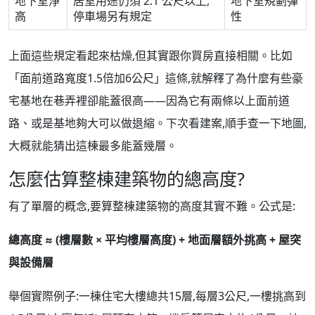
地下室淨
居室用途仍須 2.1 公尺以上,
地下室規劃彈
高
停車場另有規定
性
上面這些規定看起來枯燥,但其實跟你買房直接相關。比如
「面前道路寬度1.5倍加6公尺」這條,就解釋了為什麼有些豪
宅基地在巷弄裡卻能蓋很高——因為它有兩條以上面前道
路、或是基地夠大可以做退縮。下次看建案,順手查一下地圖,
大概就能猜出這棟最多能蓋幾層。
怎麼估算整棟建築物的總高度?
有了單層的概念,要算整棟建築物的高度其實不難。公式是:
總高度 ≈ (樓層數 × 平均樓層高度) + 地面層額外挑高 + 屋突
與設備層
舉個實際例子:一棟住宅大樓總共15層,每層3公尺,一樓挑高到