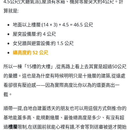
4.5公尺(大廳氣派),屋頂有水箱、機房等屋突大約4公尺。計
算就是:
地面以上樓層:(14 × 3) + 4.5 = 46.5 公尺
屋突設備層:約 4 公尺
女兒牆與避雷設備:約 1.5 公尺
總高度約 52 公尺
所以一棟「15樓的大樓」,從馬路上看上去其實是超過50公尺
的量體。這也是為什麼有時候明明只是十幾層的建築,從遠處
看卻很有壓迫感——因為實際高度比你以為的還要高出一
截。
順帶一提,自地自建蓋透天的朋友也可以用這個方式倒推:你的
基地能蓋多高、能規劃幾層、最後總高度是多少、有沒有超
過
樓層
限制,在送圖前就能心裡有譜,不會等到送審被退才開始