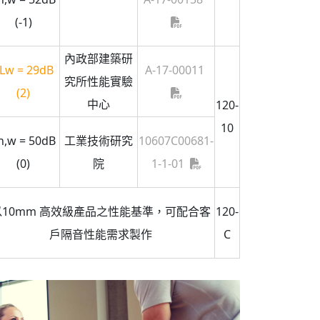
(-1)
內政部建築研
Lw = 29dB
A-17-00011
究所性能實驗
(2)
中心
120-
10
n,w = 50dB
工業技術研究
10607C00681-
(0)
院
1-1-01
以10mm 高效級產品之性能基準，可配合客
120-
戶隔音性能需求製作
C