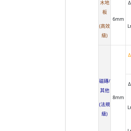
木地
Δ
板
6mm
(高效
L
級)
Δ
磁磚/
Δ
其他
8mm
(法規
L
級)
L