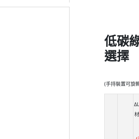
低碳綠
選擇
(手持裝置可旋
Δ