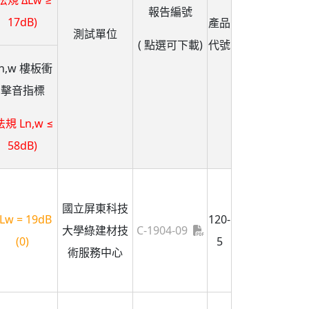
法規 ΔLw ≥
報告編號
17dB)
產品
測試單位
( 點選可下載)
代號
n,w 樓板衝
擊音指標
法規 Ln,w ≤
58dB)
國立屏東科技
Lw = 19dB
120-
大學綠建材技
C-1904-09
(0)
5
術服務中心