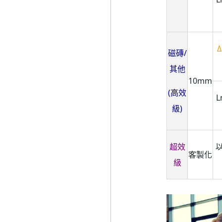
Δ
磁磚/
其他
10mm
(高效
L
級)
超效
客製化
級