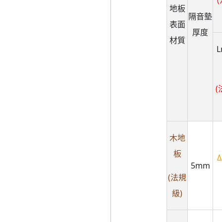
(
地板
隔音墊
表面
厚度
材質
L
(
木地
板
Δ
5mm
(法規
級)